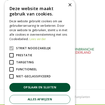
×
binnen 2 dagen ophalen!
Deze website maakt
Afhalen in tuincentrum
gebruik van cookies.
Betaal veilig
Deze website gebruikt cookies om uw
met iDeal - Wero
gebruikerservaring te verbeteren. Door
onze website te gebruiken, stemt u in met
alle cookies in overeenstemming met ons
Cookiebeleid.
Lees verder
STRIKT NOODZAKELIJK
PRESTATIE
TARGETING
FUNCTIONEEL
NIET-GECLASSIFICEERD
OPSLAAN EN SLUITEN
Tuincentrum
Bloemenwinkel
Kamerplanten
Tuinplanten
ALLES AFWIJZEN