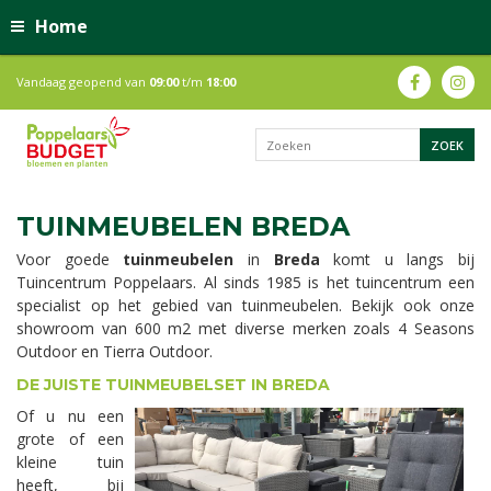
Home
Vandaag geopend van
09:00
t/m
18:00
TUINMEUBELEN BREDA
Voor goede
tuinmeubelen
in
Breda
komt u langs bij
Tuincentrum Poppelaars. Al sinds 1985 is het tuincentrum een
specialist op het gebied van tuinmeubelen. Bekijk ook onze
showroom van 600 m2 met diverse merken zoals 4 Seasons
Outdoor en Tierra Outdoor.
DE JUISTE TUINMEUBELSET IN BREDA
Of u nu een
grote of een
kleine tuin
heeft, bij