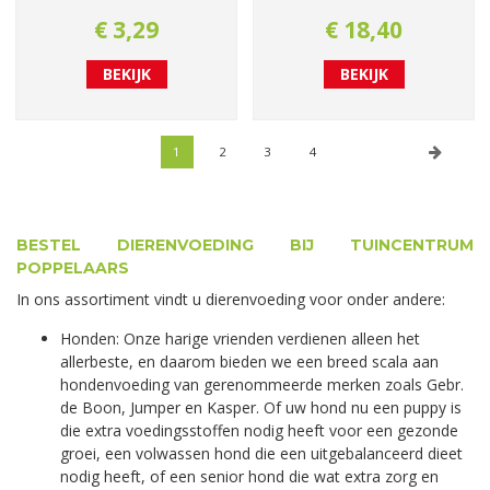
€
3
,
29
€
18
,
40
BEKIJK
BEKIJK
1
2
3
4
BESTEL DIERENVOEDING BIJ TUINCENTRUM
POPPELAARS
In ons assortiment vindt u dierenvoeding voor onder andere:
Honden: Onze harige vrienden verdienen alleen het
allerbeste, en daarom bieden we een breed scala aan
hondenvoeding van gerenommeerde merken zoals Gebr.
de Boon, Jumper en Kasper. Of uw hond nu een puppy is
die extra voedingsstoffen nodig heeft voor een gezonde
groei, een volwassen hond die een uitgebalanceerd dieet
nodig heeft, of een senior hond die wat extra zorg en