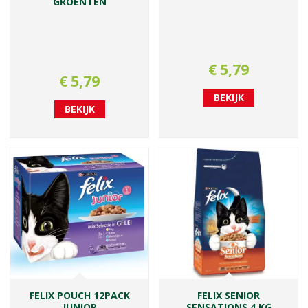
GROENTEN
€
5
,
79
€
5
,
79
BEKIJK
BEKIJK
FELIX POUCH 12PACK
FELIX SENIOR
JUNIOR
SENSATIONS 4 KG