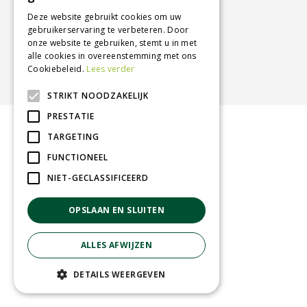
Deze website gebruikt cookies om uw
gebruikerservaring te verbeteren. Door
onze website te gebruiken, stemt u in met
alle cookies in overeenstemming met ons
GEEF UW MENING
Cookiebeleid.
Lees verder
STRIKT NOODZAKELIJK
PRESTATIE
BETROUWBARE SERVICE
TARGETING
FUNCTIONEEL
Lage verzendkosten
NIET-GECLASSIFICEERD
Vandaag besteld
binnen 2 dagen ophalen!
OPSLAAN EN SLUITEN
Afhalen in tuincentrum
Betaal veilig
ALLES AFWIJZEN
met iDeal - Wero
DETAILS WEERGEVEN