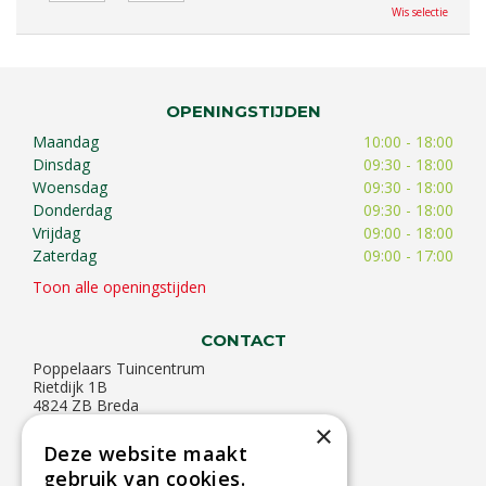
Wis selectie
OPENINGSTIJDEN
Maandag
10:00 - 18:00
Dinsdag
09:30 - 18:00
Woensdag
09:30 - 18:00
Donderdag
09:30 - 18:00
Vrijdag
09:00 - 18:00
Zaterdag
09:00 - 17:00
Toon alle openingstijden
CONTACT
Poppelaars Tuincentrum
Rietdijk 1B
4824 ZB Breda
×
T: 076-5414624
Deze website maakt
E:
info@poppelaarstuincentrum.nl
gebruik van cookies.