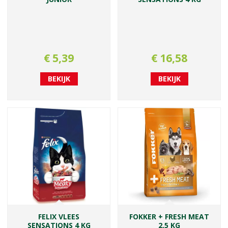
€
5
,
39
€
16
,
58
BEKIJK
BEKIJK
FELIX VLEES
FOKKER + FRESH MEAT
SENSATIONS 4 KG
2,5 KG