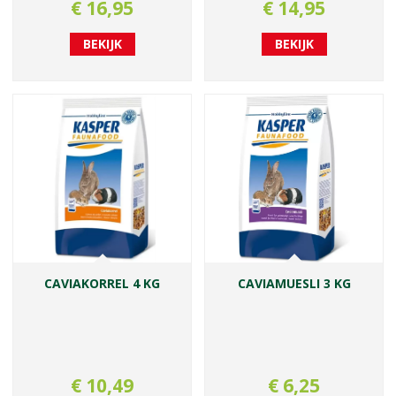
€
16
,
95
€
14
,
95
BEKIJK
BEKIJK
CAVIAKORREL 4 KG
CAVIAMUESLI 3 KG
€
10
,
49
€
6
,
25