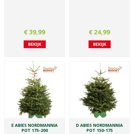
€
39
,
99
€
24
,
99
BEKIJK
BEKIJK
E ABIES NORDMANNIA
D ABIES NORDMANNIA
POT 175-200
POT 150-175