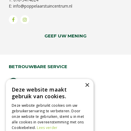
E:
info@poppelaarstuincentrum.nl
GEEF UW MENING
BETROUWBARE SERVICE
Lage verzendkosten
×
Deze website maakt
Vandaag besteld
gebruik van cookies.
binnen 2 dagen ophalen!
Afhalen in tuincentrum
Deze website gebruikt cookies om uw
gebruikerservaring te verbeteren. Door
Betaal veilig
onze website te gebruiken, stemt u in met
met iDeal - Wero
alle cookies in overeenstemming met ons
Cookiebeleid.
Lees verder