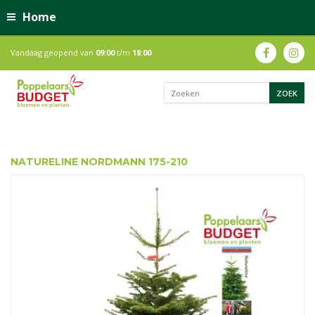
Home
Vandaag geopend van
09:00
t/m
18:00
NATURELINE NORDMANN 175-210