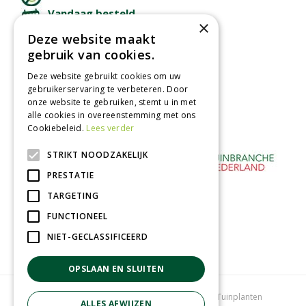
Vandaag besteld
×
binnen 2 dagen ophalen!
Deze website maakt
Afhalen in tuincentrum
gebruik van cookies.
Betaal veilig
Deze website gebruikt cookies om uw
met iDeal - Wero
gebruikerservaring te verbeteren. Door
onze website te gebruiken, stemt u in met
alle cookies in overeenstemming met ons
Cookiebeleid.
Lees verder
STRIKT NOODZAKELIJK
PRESTATIE
TARGETING
FUNCTIONEEL
NIET-GECLASSIFICEERD
OPSLAAN EN SLUITEN
Tuincentrum
Bloemenwinkel
Kamerplanten
Tuinplanten
ALLES AFWIJZEN