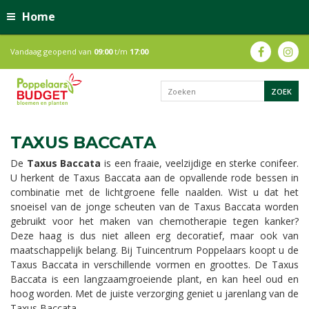
Home
Vandaag geopend van
09:00
t/m
17:00
TAXUS BACCATA
De
Taxus Baccata
is een fraaie, veelzijdige en sterke conifeer.
U herkent de Taxus Baccata aan de opvallende rode bessen in
combinatie met de lichtgroene felle naalden. Wist u dat het
snoeisel van de jonge scheuten van de Taxus Baccata worden
gebruikt voor het maken van chemotherapie tegen kanker?
Deze haag is dus niet alleen erg decoratief, maar ook van
maatschappelijk belang. Bij Tuincentrum Poppelaars koopt u de
Taxus Baccata in verschillende vormen en groottes. De Taxus
Baccata is een langzaamgroeiende plant, en kan heel oud en
hoog worden. Met de juiste verzorging geniet u jarenlang van de
Taxus Baccata.