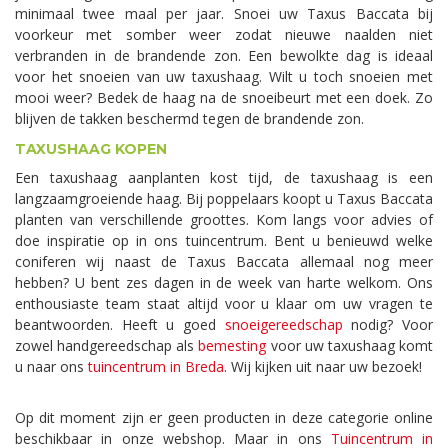
minimaal twee maal per jaar. Snoei uw Taxus Baccata bij
voorkeur met somber weer zodat nieuwe naalden niet
verbranden in de brandende zon. Een bewolkte dag is ideaal
voor het snoeien van uw taxushaag. Wilt u toch snoeien met
mooi weer? Bedek de haag na de snoeibeurt met een doek. Zo
blijven de takken beschermd tegen de brandende zon.
TAXUSHAAG KOPEN
Een taxushaag aanplanten kost tijd, de taxushaag is een
langzaamgroeiende haag. Bij poppelaars koopt u Taxus Baccata
planten van verschillende groottes. Kom langs voor advies of
doe inspiratie op in ons tuincentrum. Bent u benieuwd welke
coniferen wij naast de Taxus Baccata allemaal nog meer
hebben? U bent zes dagen in de week van harte welkom. Ons
enthousiaste team staat altijd voor u klaar om uw vragen te
beantwoorden. Heeft u goed
snoeigereedschap
nodig? Voor
zowel handgereedschap als
bemesting
voor uw taxushaag komt
u naar ons
tuincentrum in Breda
. Wij kijken uit naar uw bezoek!
Op dit moment zijn er geen producten in deze categorie online
beschikbaar in onze webshop. Maar in ons
Tuincentrum in