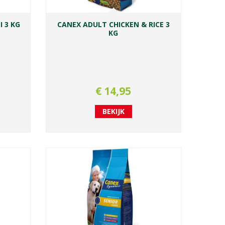
 3 KG
CANEX ADULT CHICKEN & RICE 3
KG
€
14
,
95
BEKIJK