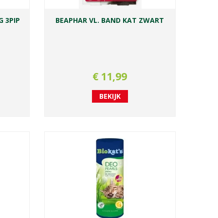
G 3PIP
BEAPHAR VL. BAND KAT ZWART
€
11
,
99
BEKIJK