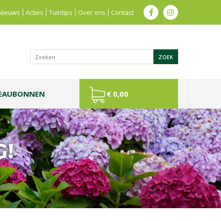
Nieuws
Acties
Tuintips
Over ons
Contact
EAUBONNEN
€ 0,00
G!