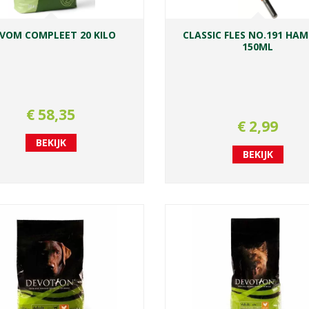
VOM COMPLEET 20 KILO
CLASSIC FLES NO.191 HA
150ML
€
58
,
35
€
2
,
99
BEKIJK
BEKIJK