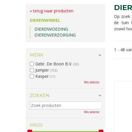
DIE
« terug naar producten
Op zoek
DIERENWINKEL
de tuin 
zowel hon
DIERENVOEDING
DIERENVERZORGING
1 - 48 va
MERK
Gebr. De Boon B.V.
(59)
Jumper
(153)
Kasper
(17)
Wis selectie
ZOEKEN
Wis selectie
PRIJS