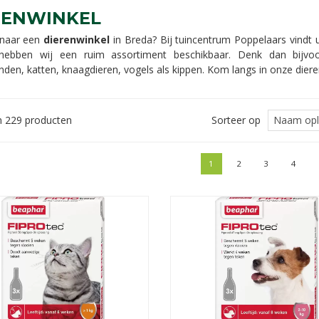
RENWINKEL
 naar een
dierenwinkel
in Breda? Bij tuincentrum Poppelaars vindt u
hebben wij een ruim assortiment beschikbaar. Denk dan bijvoo
den, katten, knaagdieren, vogels als kippen. Kom langs in onze diere
n 229 producten
Sorteer op
1
2
3
4