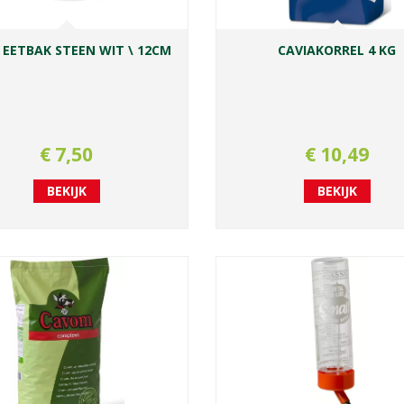
 EETBAK STEEN WIT \ 12CM
CAVIAKORREL 4 KG
€
7
,
50
€
10
,
49
BEKIJK
BEKIJK