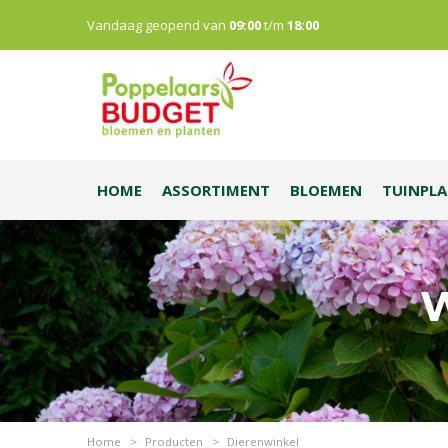
Vandaag geopend van
09:00
t/m
18:00
HOME
ASSORTIMENT
BLOEMEN
TUINPL
W
Home
>
Producten
>
Dierenwinkel