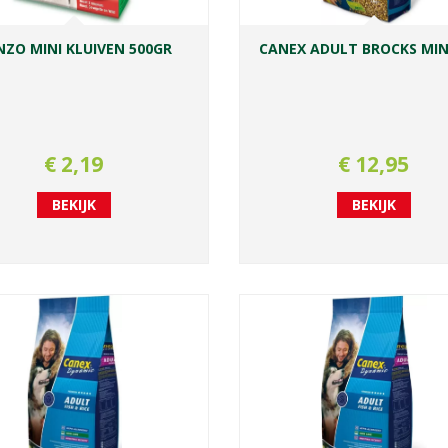
NZO MINI KLUIVEN 500GR
CANEX ADULT BROCKS MINI
€
2
,
19
€
12
,
95
BEKIJK
BEKIJK