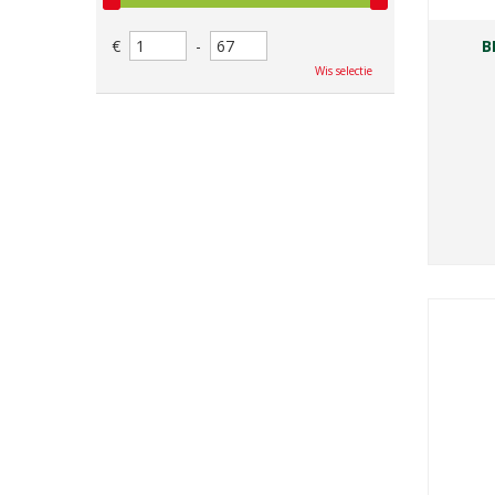
€
-
B
Wis selectie