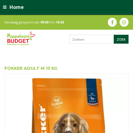
Home
Vandaag geopend van
09:00
t/m
18:00
FOKKER ADULT M 13 KG