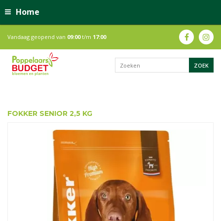
Home
Vandaag geopend van
09:00
t/m
17:00
FOKKER SENIOR 2,5 KG