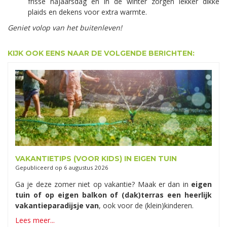
frisse najaarsdag en in de winter zorgen lekker dikke
plaids en dekens voor extra warmte.
Geniet volop van het buitenleven!
KIJK OOK EENS NAAR DE VOLGENDE BERICHTEN:
VAKANTIETIPS (VOOR KIDS) IN EIGEN TUIN
Gepubliceerd op
6 augustus 2026
Ga je deze zomer niet op vakantie? Maak er dan in
eigen
tuin of op eigen balkon of (dak)terras een heerlijk
vakantieparadijsje van
, ook voor de (klein)kinderen.
Lees meer...