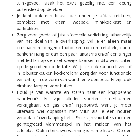
tuin'-gevoel. Maak het extra gezellig met een kleurig
buitenkleed op de vloer.
Je kunt ook een heuse bar onder je afdak inrichten,
compleet met kraan, wasbak, mini-koelkast en
barkrukken.
Zorg voor goede of juist sfeervolle verlichting, afhankelijk
van het doel van je overkapping. Wil je er alleen maar
ontspannen loungen of uitbuiken op comfortabele, riante
banken? Hang er dan een paar lantaarns en/of een slinger
met led-lampjes en zet stevige kaarsen in dito windlichten
op de grond en op de tafel. Wil je er ook kunnen lezen of
in je buitenkeuken kokkerellen? Zorg dan voor functionele
verlichting in de vorm van wand- en vloerspots. Er zijn ook
dimbare lampen voor buiten.
Houd je van warmte en staren naar een knapperend
haardvuur? Er zijn allerlei soorten sfeerhaarden
verkrijgbaar, op gas en/of ingebouwd, want je moet
uiteraard wel oppassen met vuur als je een houten
veranda of overkapping hebt. En er zijn vuurtafels met een
geïntegreerd vlammenspel in het midden van het
tafelblad. Ook in terrasverwarming is ruime keuze. Op een