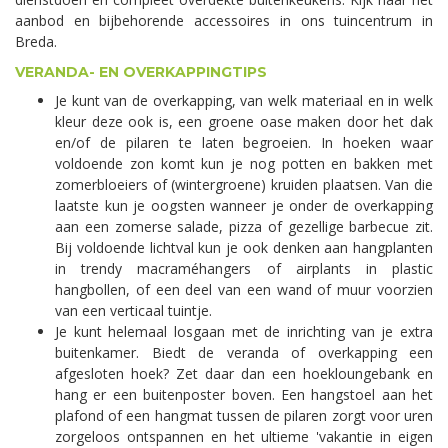
aanbod en bijbehorende accessoires in ons tuincentrum in
Breda.
VERANDA- EN OVERKAPPINGTIPS
Je kunt van de overkapping, van welk materiaal en in welk
kleur deze ook is, een groene oase maken door het dak
en/of de pilaren te laten begroeien. In hoeken waar
voldoende zon komt kun je nog potten en bakken met
zomerbloeiers of (wintergroene) kruiden plaatsen. Van die
laatste kun je oogsten wanneer je onder de overkapping
aan een zomerse salade, pizza of gezellige barbecue zit.
Bij voldoende lichtval kun je ook denken aan hangplanten
in trendy macraméhangers of airplants in plastic
hangbollen, of een deel van een wand of muur voorzien
van een verticaal tuintje.
Je kunt helemaal losgaan met de inrichting van je extra
buitenkamer. Biedt de veranda of overkapping een
afgesloten hoek? Zet daar dan een hoekloungebank en
hang er een buitenposter boven. Een hangstoel aan het
plafond of een hangmat tussen de pilaren zorgt voor uren
zorgeloos ontspannen en het ultieme 'vakantie in eigen