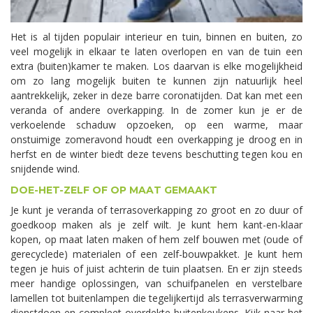
Het is al tijden populair interieur en tuin, binnen en buiten, zo
veel mogelijk in elkaar te laten overlopen en van de tuin een
extra (buiten)kamer te maken. Los daarvan is elke mogelijkheid
om zo lang mogelijk buiten te kunnen zijn natuurlijk heel
aantrekkelijk, zeker in deze barre coronatijden. Dat kan met een
veranda of andere overkapping. In de zomer kun je er de
verkoelende schaduw opzoeken, op een warme, maar
onstuimige zomeravond houdt een overkapping je droog en in
herfst en de winter biedt deze tevens beschutting tegen kou en
snijdende wind.
DOE-HET-ZELF OF OP MAAT GEMAAKT
Je kunt je veranda of terrasoverkapping zo groot en zo duur of
goedkoop maken als je zelf wilt. Je kunt hem kant-en-klaar
kopen, op maat laten maken of hem zelf bouwen met (oude of
gerecyclede) materialen of een zelf-bouwpakket. Je kunt hem
tegen je huis of juist achterin de tuin plaatsen. En er zijn steeds
meer handige oplossingen, van schuifpanelen en verstelbare
lamellen tot buitenlampen die tegelijkertijd als terrasverwarming
dienstdoen en compleet overdekte buitenkeukens. Kijk naar het