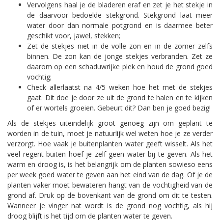
Vervolgens haal je de bladeren eraf en zet je het stekje in
de daarvoor bedoelde stekgrond. Stekgrond laat meer
water door dan normale potgrond en is daarmee beter
geschikt voor, jawel, stekken;
Zet de stekjes niet in de volle zon en in de zomer zelfs
binnen. De zon kan de jonge stekjes verbranden. Zet ze
daarom op een schaduwrijke plek en houd de grond goed
vochtig;
Check allerlaatst na 4/5 weken hoe het met de stekjes
gaat. Dit doe je door ze uit de grond te halen en te kijken
of er wortels groeien. Gebeurt dit? Dan ben je goed bezig!
Als de stekjes uiteindelijk groot genoeg zijn om geplant te
worden in de tuin, moet je natuurlijk wel weten hoe je ze verder
verzorgt. Hoe vaak je buitenplanten water geeft wisselt. Als het
veel regent buiten hoef je zelf geen water bij te geven. Als het
warm en droog is, is het belangrijk om de planten sowieso eens
per week goed water te geven aan het eind van de dag. Of je de
planten vaker moet bewateren hangt van de vochtigheid van de
grond af. Druk op de bovenkant van de grond om dit te testen.
Wanneer je vinger nat wordt is de grond nog vochtig, als hij
droog blijft is het tijd om de planten water te geven.