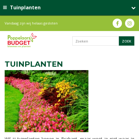
Tuinplanten
Vandaag zijn wij helaas gesloten
TUINPLANTEN
Wil jij tuinplanten kopen in Brabant, maar weet je niet waar je