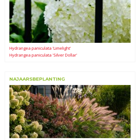
Hydrangea paniculata 'Limelight'
Hydrangea paniculata 'Silver Dollar'
NAJAARSBEPLANTING