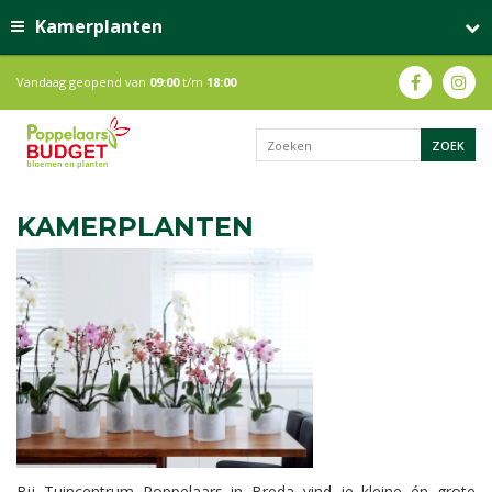
Kamerplanten
Vandaag geopend van
09:00
t/m
18:00
KAMERPLANTEN
Bij Tuincentrum Poppelaars in Breda vind je kleine én grote