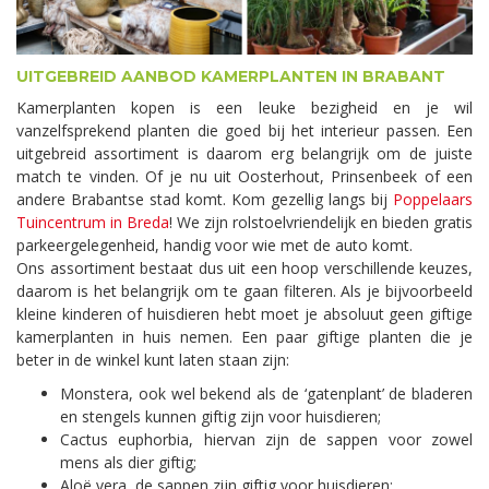
UITGEBREID AANBOD KAMERPLANTEN IN BRABANT
Kamerplanten kopen is een leuke bezigheid en je wil
vanzelfsprekend planten die goed bij het interieur passen. Een
uitgebreid assortiment is daarom erg belangrijk om de juiste
match te vinden. Of je nu uit Oosterhout, Prinsenbeek of een
andere Brabantse stad komt. Kom gezellig langs bij
Poppelaars
Tuincentrum in Breda
! We zijn rolstoelvriendelijk en bieden gratis
parkeergelegenheid, handig voor wie met de auto komt.
Ons assortiment bestaat dus uit een hoop verschillende keuzes,
daarom is het belangrijk om te gaan filteren. Als je bijvoorbeeld
kleine kinderen of huisdieren hebt moet je absoluut geen giftige
kamerplanten in huis nemen. Een paar giftige planten die je
beter in de winkel kunt laten staan zijn:
Monstera, ook wel bekend als de ‘gatenplant’ de bladeren
en stengels kunnen giftig zijn voor huisdieren;
Cactus euphorbia, hiervan zijn de sappen voor zowel
mens als dier giftig;
Aloë vera, de sappen zijn giftig voor huisdieren;