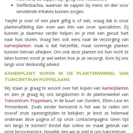
Dieffenbachia, waarvan de sappen bij mens en dier voor
vervelende irritaties kunnen zorgen.
Twijfel je over of een plant giftig is of niet, vraag dat in onze
plantenafdeling dan even aan één van onze specialisten. Zij
kunnen je daarmee verder helpen en je met een gerust hart
naar huis sturen. Vraag hen ook eens naar de verzorging van
kamerplanten
. Vaak is dat hetzelfde, maar sommige planten
kunnen hiervan afwijken. Om ook deze planten tot hun recht te
laten komen moet je wel weten hoe je ze verzorgt. Kom bij ons
langs voor deskundig advies!
KAMERPLANT KOPEN IN DE PLANTENWINKEL VAN
TUINCENTRUM POPPELAARS
Wij staan je graag te woord over het kopen van
kamerplanten
en zien je graag bij ons langskomen in de plantenwinkel van
Tuincentrum Poppelaars
, in de buurt van Zundert, Etten-Leur en
Prinsenbeek. Zoals eerder benoemd is het aan te raden om
vooraf onze openingstijden te bekijken. Je leest ze helemaal
onderaan deze pagina of op onze contactenpagina. Geen tijd
om langs te komen? Bestel dan online en maak gebruik van
onze bezorgservice. Hopelijk zien we je snel in ons tuincentrum.