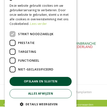
Afhalen in tuincentrum
Deze website gebruikt cookies om uw
gebruikerservaring te verbeteren. Door
Betaal veilig
onze website te gebruiken, stemt u in met
met iDeal - Wero
alle cookies in overeenstemming met ons
Cookiebeleid.
Lees verder
STRIKT NOODZAKELIJK
PRESTATIE
TARGETING
FUNCTIONEEL
NIET-GECLASSIFICEERD
OPSLAAN EN SLUITEN
Tuincentrum
Bloemenwinkel
Kamerplanten
Tuinplanten
ALLES AFWIJZEN
DETAILS WEERGEVEN
© Poppelaars Tuincentrum |
Privacy policy
|
Algemene voorwaarden