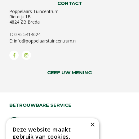
CONTACT
Poppelaars Tuincentrum
Rietdijk 1B
4824 ZB Breda
T: 076-5414624
E:
info@poppelaarstuincentrum.nl
GEEF UW MENING
BETROUWBARE SERVICE
Lage verzendkosten
×
Deze website maakt
Vandaag besteld
gebruik van cookies.
binnen 2 dagen ophalen!