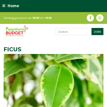
Home
Vandaag geopend van
09:00
t/m
18:00
FICUS