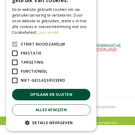
gebruik van cookies.
Betaal veilig
Deze website gebruikt cookies om uw
met iDeal - Wero
gebruikerservaring te verbeteren. Door
onze website te gebruiken, stemt u in met
alle cookies in overeenstemming met ons
Cookiebeleid.
Lees verder
STRIKT NOODZAKELIJK
PRESTATIE
TARGETING
FUNCTIONEEL
NIET-GECLASSIFICEERD
OPSLAAN EN SLUITEN
Tuincentrum
Bloemenwinkel
Kamerplanten
Tuinplanten
ALLES AFWIJZEN
DETAILS WEERGEVEN
© Poppelaars Tuincentrum |
Privacy policy
|
Algemene voorwaarden
Green Solutions
|
Tuincentrum Overzicht