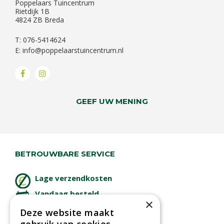
Poppelaars Tuincentrum
Rietdijk 1B
4824 ZB Breda
T: 076-5414624
E:
info@poppelaarstuincentrum.nl
GEEF UW MENING
BETROUWBARE SERVICE
Lage verzendkosten
Vandaag besteld
×
binnen 2 dagen ophalen!
Deze website maakt
Afhalen in tuincentrum