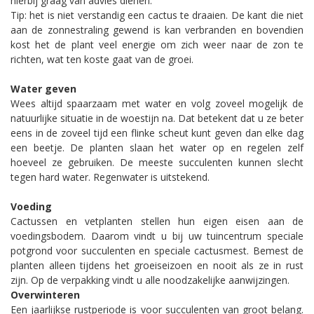
hierbij graag van advies dienen.
Tip: het is niet verstandig een cactus te draaien. De kant die niet
aan de zonnestraling gewend is kan verbranden en bovendien
kost het de plant veel energie om zich weer naar de zon te
richten, wat ten koste gaat van de groei.
Water geven
Wees altijd spaarzaam met water en volg zoveel mogelijk de
natuurlijke situatie in de woestijn na. Dat betekent dat u ze beter
eens in de zoveel tijd een flinke scheut kunt geven dan elke dag
een beetje. De planten slaan het water op en regelen zelf
hoeveel ze gebruiken. De meeste succulenten kunnen slecht
tegen hard water. Regenwater is uitstekend.
Voeding
Cactussen en vetplanten stellen hun eigen eisen aan de
voedingsbodem. Daarom vindt u bij uw tuincentrum speciale
potgrond voor succulenten en speciale cactusmest. Bemest de
planten alleen tijdens het groeiseizoen en nooit als ze in rust
zijn. Op de verpakking vindt u alle noodzakelijke aanwijzingen.
Overwinteren
Een jaarlijkse rustperiode is voor succulenten van groot belang.