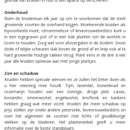
gebruik van kruiden in huis is een aparte tip verschenen.
Onderhoud
Ruim de kruidentuin elk jaar op om te voorkomen dat de sterk
groeiende soorten de overhand krijgen. Woekerende kruiden als
bijvoorbeeld munt, citroenmelisse of lievevrouwebedstro kunt u
in een ingegraven pot of in een bak planten om de wortels in
toom te houden. Zorg wel voor afvoergaten in de bodem. Snoei
dode of lelijke scheuten vlak boven de grond af en knip ook al te
hard groeiende houtige takken terug. Plant eens in de drie à vier
jaar alle kruiden opnieuw aan met jonge plantjes.
Zon en schaduw
Kruiden hebben speciale wensen en ze zullen het beter doen als
u hier rekening mee houdt. Tijm, lavendel, bonenkruid en
rozemarijn houden van een zonnige, droge plek. Lavas,
koriander, smeerwortel, engelwortel, knoflook en tuinkers
hebben graag wat meer vocht. Kruiden die meer schaduw op
prijs stellen zijn onder andere peterselie, lievevrouwebedstro en
over het algemeen de soorten met lichte of goudkleurige
vlekken op de bladeren. Het plantenetiket geeft u meer
informatie over de beste standplaats.