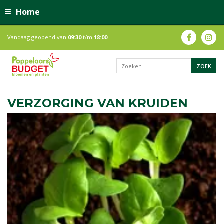
Home
Vandaag geopend van
09:30
t/m
18:00
VERZORGING VAN KRUIDEN