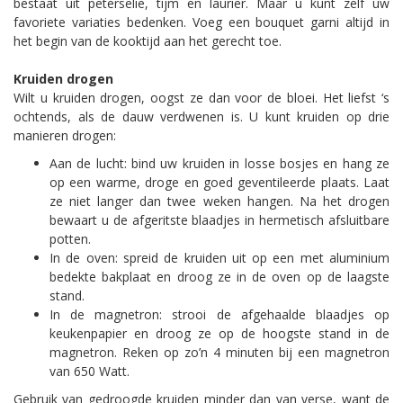
bestaat uit peterselie, tijm en laurier. Maar u kunt zelf uw
favoriete variaties bedenken. Voeg een bouquet garni altijd in
het begin van de kooktijd aan het gerecht toe.
Kruiden drogen
Wilt u kruiden drogen, oogst ze dan voor de bloei. Het liefst ‘s
ochtends, als de dauw verdwenen is. U kunt kruiden op drie
manieren drogen:
Aan de lucht: bind uw kruiden in losse bosjes en hang ze
op een warme, droge en goed geventileerde plaats. Laat
ze niet langer dan twee weken hangen. Na het drogen
bewaart u de afgeritste blaadjes in hermetisch afsluitbare
potten.
In de oven: spreid de kruiden uit op een met aluminium
bedekte bakplaat en droog ze in de oven op de laagste
stand.
In de magnetron: strooi de afgehaalde blaadjes op
keukenpapier en droog ze op de hoogste stand in de
magnetron. Reken op zo’n 4 minuten bij een magnetron
van 650 Watt.
Gebruik van gedroogde kruiden minder dan van verse, want de