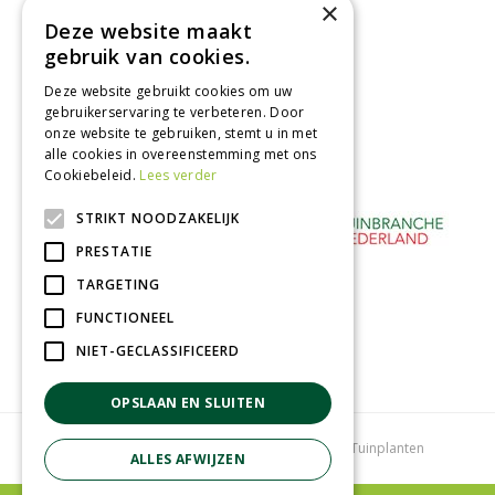
×
binnen 2 dagen ophalen!
Deze website maakt
Afhalen in tuincentrum
gebruik van cookies.
Betaal veilig
Deze website gebruikt cookies om uw
met iDeal - Wero
gebruikerservaring te verbeteren. Door
onze website te gebruiken, stemt u in met
alle cookies in overeenstemming met ons
Cookiebeleid.
Lees verder
STRIKT NOODZAKELIJK
PRESTATIE
TARGETING
FUNCTIONEEL
NIET-GECLASSIFICEERD
OPSLAAN EN SLUITEN
Tuincentrum
Bloemenwinkel
Kamerplanten
Tuinplanten
ALLES AFWIJZEN