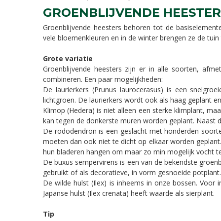
GROENBLIJVENDE HEESTER
Groenblijvende heesters behoren tot de basiselemen
vele bloemenkleuren en in de winter brengen ze de tuin 
Grote variatie
Groenblijvende heesters zijn er in alle soorten, af
combineren. Een paar mogelijkheden:
De laurierkers (Prunus laurocerasus) is een snelgroe
lichtgroen. De laurierkers wordt ook als haag geplant en
Klimop (Hedera) is niet alleen een sterke klimplant, ma
kan tegen de donkerste muren worden geplant. Naast de
De rododendron is een geslacht met honderden soorten
moeten dan ook niet te dicht op elkaar worden geplant
hun bladeren hangen om maar zo min mogelijk vocht t
De buxus sempervirens is een van de bekendste groenbl
gebruikt of als decoratieve, in vorm gesnoeide potplant.
De wilde hulst (Ilex) is inheems in onze bossen. Voor 
Japanse hulst (Ilex crenata) heeft waarde als sierplant.
Tip