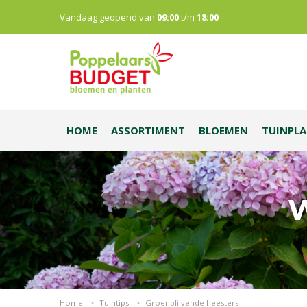
Vandaag geopend van
09:00
t/m
18:00
HOME
ASSORTIMENT
BLOEMEN
TUINPL
W
Home
>
Tuintips
>
Groenblijvende heesters