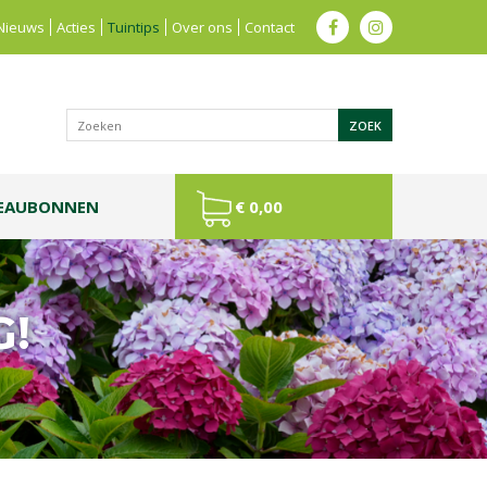
Nieuws
Acties
Tuintips
Over ons
Contact
EAUBONNEN
€ 0,00
G!