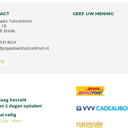
ACT
GEEF UW MENING
aars Tuincentrum
k 1B
B Breda
-5414624
@poppelaarstuincentrum.nl
aag besteld
en 2 dagen ophalen!
al veilig
Deal - Wero