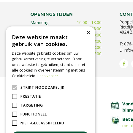
OPENINGSTIJDEN
CONT
Poppel
Maandag
10:00 - 18:00
Rietdij
Dinsdag
09:30 - 18:00
×
4824 Z
Woensdag
09:30 - 18:00
Deze website maakt
Donderdag
09:30 - 18:00
gebruik van cookies.
T: 076
Vrijdag
09:00 - 18:00
E:
info
Deze website gebruikt cookies om uw
Zaterdag
09:00 - 17:00
gebruikerservaring te verbeteren. Door
Toon alle openingstijden
onze website te gebruiken, stemt u in met
alle cookies in overeenstemming met ons
Cookiebeleid.
Lees verder
STRIKT NOODZAKELIJK
BETROUWBARE SERVICE
PRESTATIE
Lage verzendkosten
Vand
TARGETING
binn
FUNCTIONEEL
Afhalen in tuincentrum
Beta
NIET-GECLASSIFICEERD
met i