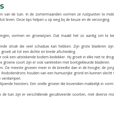
S
ten van de tuin. In de zomermaanden vormen ze rustpunten te mid
tot leven. Deze tips helpen u op weg bij de keuze en de verzorging.
metingen, vormen en groeiwijzen. Dat maakt het zo aardig om te ki
iende struik die veel schaduw kan hebben. Zijn grote bladeren zij
 groeit uit tot een dichte en brede afscheiding.
ar ook een uitstekende bodem-bedekker. Hij groeit in elke niet te dro
 groene soort zijn er ook variëteiten met bontgekleurde bladeren.
. De meeste groeien meer in de breedte dan in de hoogte; de jonge
. Rododendrons houden van een humusrijke grond en kunnen slecht teg
e verdampen.
ijvende heesters. Een snelle groeier die bovendien makkelijk in vor
in de tuin zijn er verschillende gecultiveerde soorten, met diverse 