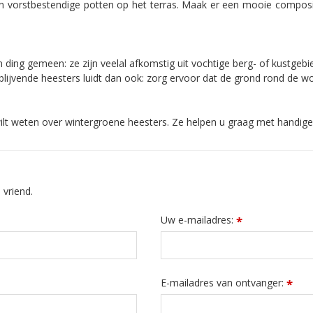
in vorstbestendige potten op het terras. Maak er een mooie composi
én ding gemeen: ze zijn veelal afkomstig uit vochtige berg- of kustge
lijvende heesters luidt dan ook: zorg ervoor dat de grond rond de wor
ilt weten over wintergroene heesters. Ze helpen u graag met handige
 vriend.
Uw e-mailadres:
*
E-mailadres van ontvanger:
*