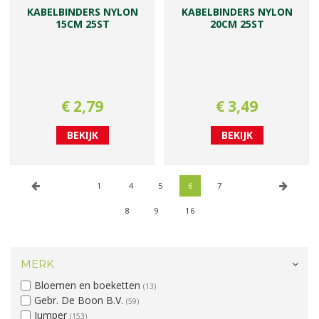
KABELBINDERS NYLON
KABELBINDERS NYLON
15CM 25ST
20CM 25ST
€
2
,
79
€
3
,
49
BEKIJK
BEKIJK
1
4
5
6
7
8
9
16
MERK
Bloemen en boeketten
(13)
Gebr. De Boon B.V.
(59)
Jumper
(153)