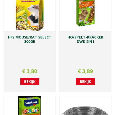
HFS MOUSE/RAT SELECT
HO/SPELT-KRACKER
800GR
DWK 2IN1
€
3
,
80
€
3
,
89
BEKIJK
BEKIJK