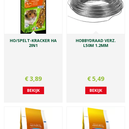
HO/SPELT-KRACKER HA
HOBBYDRAAD VERZ.
2IN1
L50M 1.2MM
€
3
,
89
€
5
,
49
BEKIJK
BEKIJK