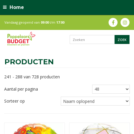
Home
Vandaag geopend van
09:00
t/m
17:00
PRODUCTEN
241 - 288 van 728 producten
Aantal per pagina
Sorteer op