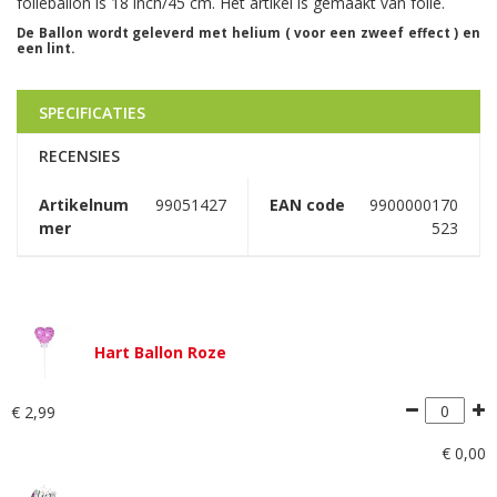
folieballon is 18 inch/45 cm. Het artikel is gemaakt van folie.
De Ballon wordt geleverd met helium ( voor een zweef effect ) en
een lint.
SPECIFICATIES
RECENSIES
Artikelnum
99051427
EAN code
9900000170
mer
523
Hart Ballon Roze
€
2
,
99
€
0
,
00