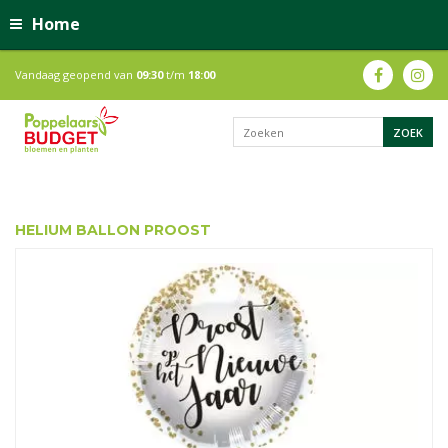
Home
Vandaag geopend van
09:30
t/m
18:00
HELIUM BALLON PROOST