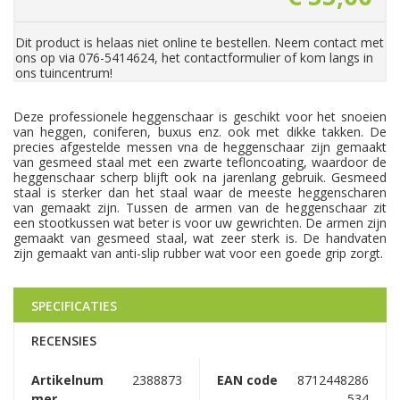
Dit product is helaas niet online te bestellen. Neem contact met
ons op via 076-5414624, het contactformulier of kom langs in
ons tuincentrum!
Deze professionele heggenschaar is geschikt voor het snoeien
van heggen, coniferen, buxus enz. ook met dikke takken. De
precies afgestelde messen vna de heggenschaar zijn gemaakt
van gesmeed staal met een zwarte tefloncoating, waardoor de
heggenschaar scherp blijft ook na jarenlang gebruik. Gesmeed
staal is sterker dan het staal waar de meeste heggenscharen
van gemaakt zijn. Tussen de armen van de heggenschaar zit
een stootkussen wat beter is voor uw gewrichten. De armen zijn
gemaakt van gesmeed staal, wat zeer sterk is. De handvaten
zijn gemaakt van anti-slip rubber wat voor een goede grip zorgt.
SPECIFICATIES
RECENSIES
Artikelnum
2388873
EAN code
8712448286
mer
534