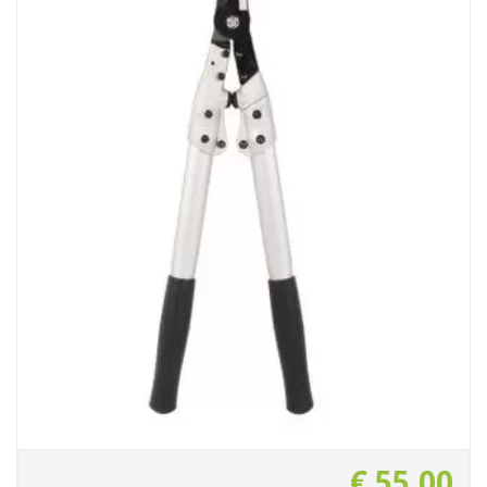
€
55
,
00