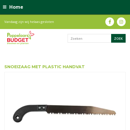
Home
Vandaag zijn wij helaas gesloten
SNOEIZAAG MET PLASTIC HANDVAT