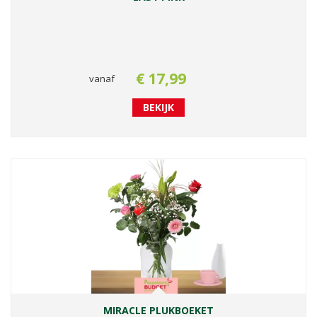
€
17
,
99
vanaf
BEKIJK
MIRACLE PLUKBOEKET