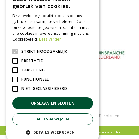
Afhalen in tuincentrum
gebruik van cookies.
Betaal veilig
Deze website gebruikt cookies om uw
met iDeal - Wero
gebruikerservaring te verbeteren. Door
onze website te gebruiken, stemt u in met
alle cookies in overeenstemming met ons
Cookiebeleid.
Lees verder
STRIKT NOODZAKELIJK
PRESTATIE
TARGETING
FUNCTIONEEL
NIET-GECLASSIFICEERD
OPSLAAN EN SLUITEN
Tuincentrum
Bloemenwinkel
Kamerplanten
Tuinplanten
ALLES AFWIJZEN
© Poppelaars Tuincentrum |
Privacy policy
|
Algemene voorwaarden
DETAILS WEERGEVEN