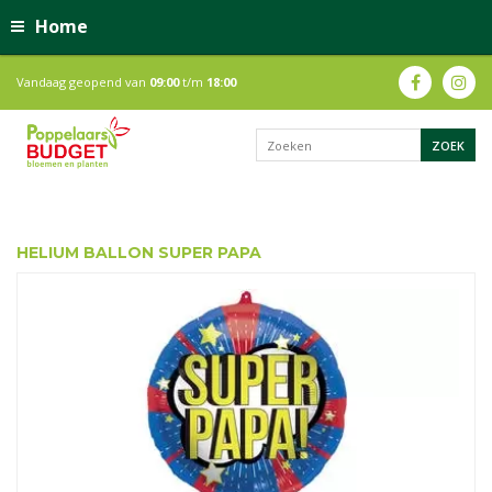
Home
Vandaag geopend van
09:00
t/m
18:00
HELIUM BALLON SUPER PAPA