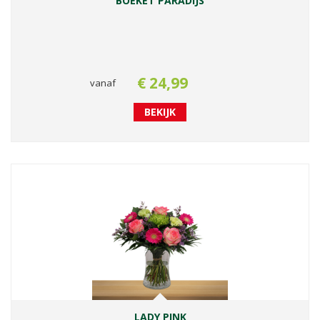
BOEKET PARADIJS
€
24
,
99
vanaf
BEKIJK
LADY PINK