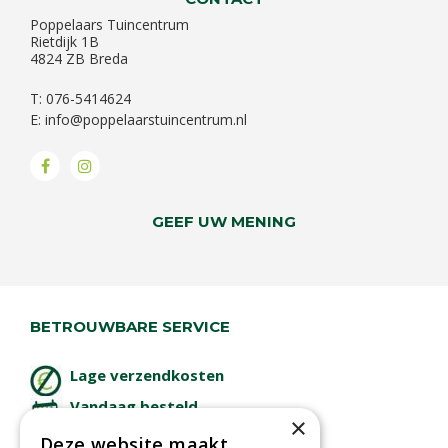
Poppelaars Tuincentrum
Rietdijk 1B
4824 ZB Breda
T: 076-5414624
E:
info@poppelaarstuincentrum.nl
GEEF UW MENING
BETROUWBARE SERVICE
Lage verzendkosten
Vandaag besteld
×
binnen 2 dagen ophalen!
Deze website maakt