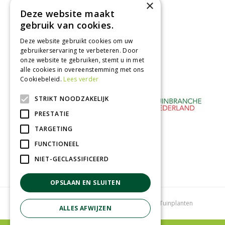
×
binnen 2 dagen ophalen!
Deze website maakt
Afhalen in tuincentrum
gebruik van cookies.
Betaal veilig
Deze website gebruikt cookies om uw
met iDeal - Wero
gebruikerservaring te verbeteren. Door
onze website te gebruiken, stemt u in met
alle cookies in overeenstemming met ons
Cookiebeleid.
Lees verder
STRIKT NOODZAKELIJK
PRESTATIE
TARGETING
FUNCTIONEEL
NIET-GECLASSIFICEERD
OPSLAAN EN SLUITEN
Tuincentrum
Bloemenwinkel
Kamerplanten
Tuinplanten
ALLES AFWIJZEN