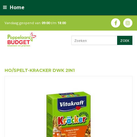
Home
Vandaag geopend van
09:00
t/m
18:00
HO/SPELT-KRACKER DWK 2IN1