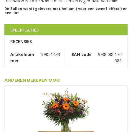
folieballon is 18 inch/45 cm. Het artikel is gemaakt van folie.
De Ballon wordt geleverd met helium ( voor een zweef effect ) en
een lint
SPECIFICATIES
RECENSIES
Artikelnum
99051433
EAN code
9900000170
mer
585
ANDEREN BEKEKEN OOK: