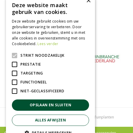
×
Deze website maakt
Afhalen in tuincentrum
gebruik van cookies.
Betaal veilig
Deze website gebruikt cookies om uw
met iDeal - Wero
gebruikerservaring te verbeteren. Door
onze website te gebruiken, stemt u in met
alle cookies in overeenstemming met ons
Cookiebeleid.
Lees verder
STRIKT NOODZAKELIJK
PRESTATIE
TARGETING
FUNCTIONEEL
NIET-GECLASSIFICEERD
OPSLAAN EN SLUITEN
Tuincentrum
Bloemenwinkel
Kamerplanten
Tuinplanten
ALLES AFWIJZEN
© Poppelaars Tuincentrum |
Privacy policy
|
Algemene voorwaarden
DETAILS WEERGEVEN