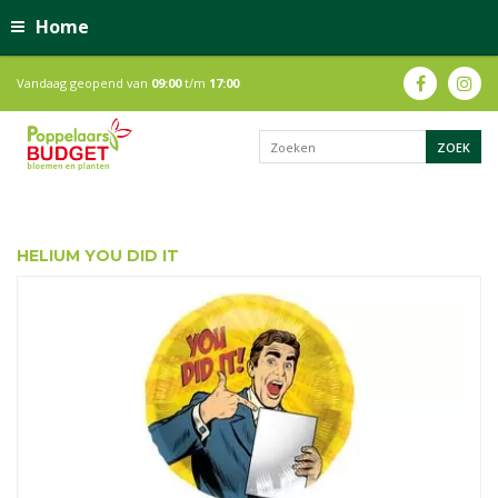
Home
Vandaag geopend van
09:00
t/m
17:00
HELIUM YOU DID IT