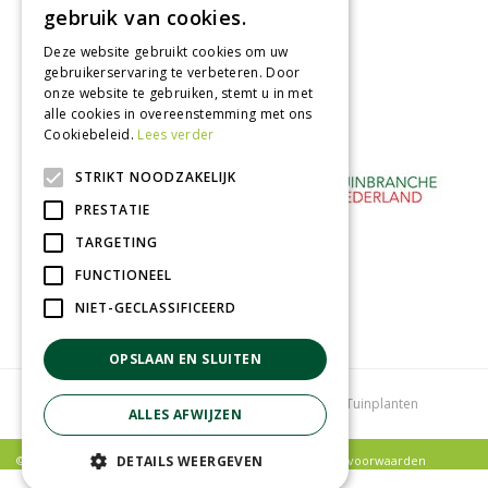
Afhalen in tuincentrum
gebruik van cookies.
Betaal veilig
Deze website gebruikt cookies om uw
met iDeal - Wero
gebruikerservaring te verbeteren. Door
onze website te gebruiken, stemt u in met
alle cookies in overeenstemming met ons
Cookiebeleid.
Lees verder
STRIKT NOODZAKELIJK
PRESTATIE
TARGETING
FUNCTIONEEL
NIET-GECLASSIFICEERD
OPSLAAN EN SLUITEN
Tuincentrum
Bloemenwinkel
Kamerplanten
Tuinplanten
ALLES AFWIJZEN
© Poppelaars Tuincentrum |
Privacy policy
|
Algemene voorwaarden
DETAILS WEERGEVEN