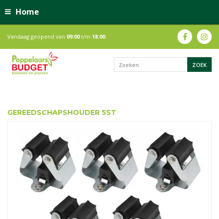
Home
Vandaag geopend van
09:00
t/m
18:00
GEREEDSCHAPSHOUDER 5ST