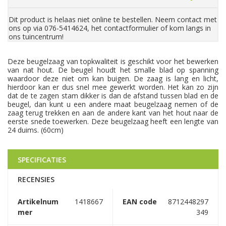
Dit product is helaas niet online te bestellen. Neem contact met
ons op via 076-5414624, het contactformulier of kom langs in
ons tuincentrum!
Deze beugelzaag van topkwaliteit is geschikt voor het bewerken
van nat hout. De beugel houdt het smalle blad op spanning
waardoor deze niet om kan buigen. De zaag is lang en licht,
hierdoor kan er dus snel mee gewerkt worden. Het kan zo zijn
dat de te zagen stam dikker is dan de afstand tussen blad en de
beugel, dan kunt u een andere maat beugelzaag nemen of de
zaag terug trekken en aan de andere kant van het hout naar de
eerste snede toewerken. Deze beugelzaag heeft een lengte van
24 duims. (60cm)
SPECIFICATIES
RECENSIES
Artikelnum
1418667
EAN code
8712448297
mer
349