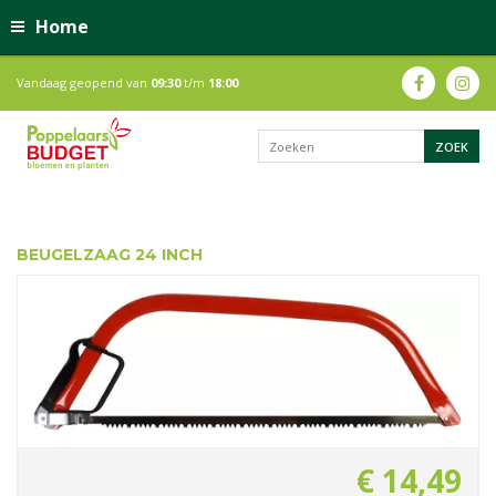
Home
Vandaag geopend van
09:30
t/m
18:00
BEUGELZAAG 24 INCH
€
14
,
49