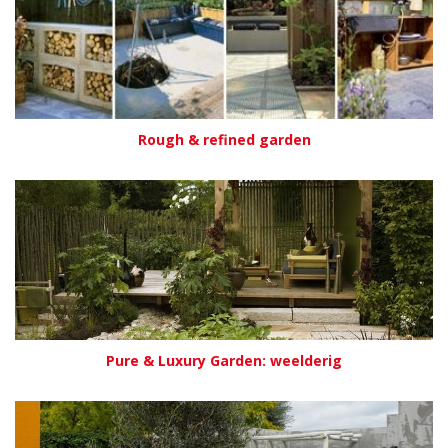
Rough & refined garden
Pure & Luxury Garden: weelderig