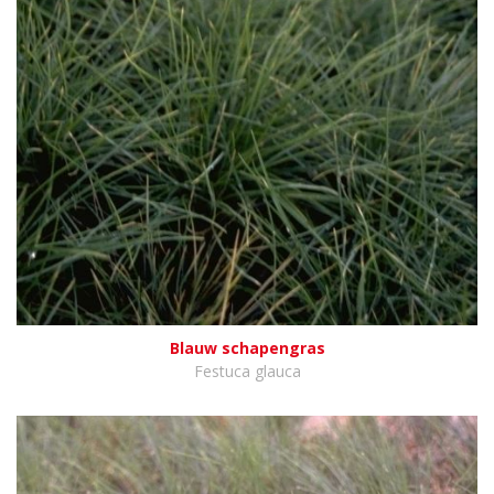
Blauw schapengras
Festuca glauca