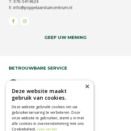
T: 076-5414624
E:
info@poppelaarstuincentrum.nl
GEEF UW MENING
BETROUWBARE SERVICE
Lage verzendkosten
×
Deze website maakt
Vandaag besteld
gebruik van cookies.
binnen 2 dagen ophalen!
Afhalen in tuincentrum
Deze website gebruikt cookies om uw
gebruikerservaring te verbeteren. Door
Betaal veilig
onze website te gebruiken, stemt u in met
met iDeal - Wero
alle cookies in overeenstemming met ons
Cookiebeleid.
Lees verder