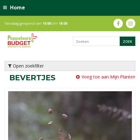
Home
Vandaag geopend van
10:00
t/m
18:00
Open zoekfilter
BEVERTJES
Voeg toe aan Mijn Planten