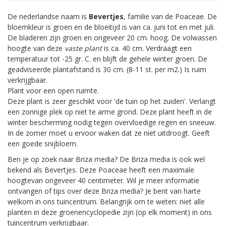
De nederlandse naam is
Bevertjes
, familie van de Poaceae. De
bloemkleur is groen en de bloeitijd is van ca. juni tot en met juli.
De bladeren zijn groen en ongeveer 20 cm. hoog. De volwassen
hoogte van deze
vaste plant
is ca. 40 cm. Verdraagt een
temperatuur tot -25 gr. C. en blijft de gehele winter groen. De
geadviseerde plantafstand is 30 cm. (8-11 st. per m2.) Is ruim
verkrijgbaar.
Plant voor een open ruimte.
Deze plant is zeer geschikt voor 'de tuin op het zuiden'. Verlangt
een zonnige plek op niet te arme grond. Deze plant heeft in de
winter bescherming nodig tegen overvloedige regen en sneeuw.
In de zomer moet u ervoor waken dat ze niet uitdroogt. Geeft
een goede snijbloem.
Ben je op zoek naar Briza media? De Briza media is ook wel
bekend als Bevertjes. Deze Poaceae heeft een maximale
hoogtevan ongeveer 40 centimeter. Wil je meer informatie
ontvangen of tips over deze Briza media? Je bent van harte
welkom in ons tuincentrum. Belangrijk om te weten: niet alle
planten in deze groenencyclopedie zijn (op elk moment) in ons
tuincentrum verkrijgbaar.