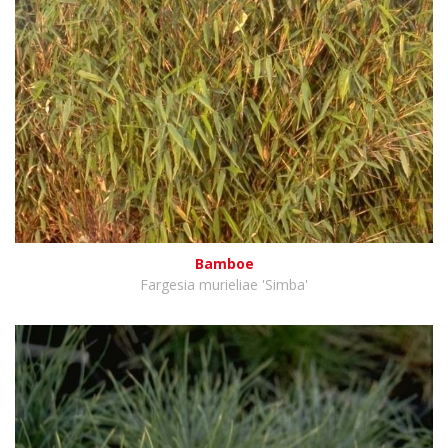
Bamboe
Fargesia murieliae 'Simba'