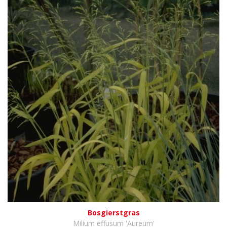
Bosgierstgras
Milium effusum 'Aureum'