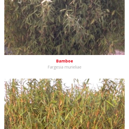
Bamboe
Fargesia murieliae