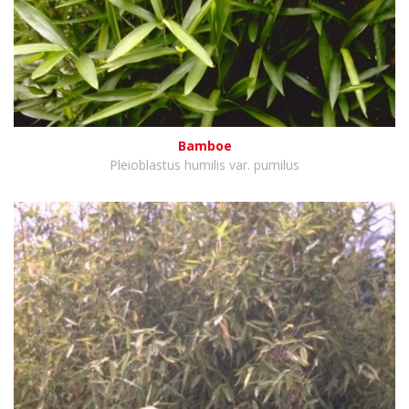
Bamboe
Pleioblastus humilis var. pumilus