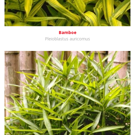
Bamboe
Pleioblastus auricomus