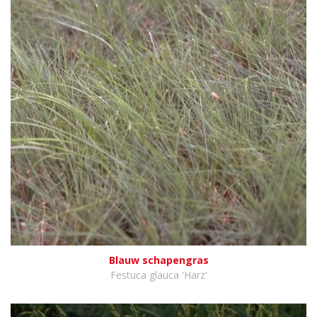
Blauw schapengras
Festuca glauca 'Harz'