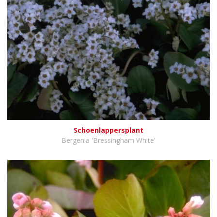
Schoenlappersplant
Bergenia 'Bressingham White'