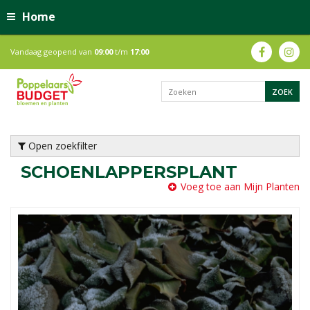
Home
Vandaag geopend van
09:00
t/m
17:00
Open zoekfilter
SCHOENLAPPERSPLANT
Voeg toe aan Mijn Planten