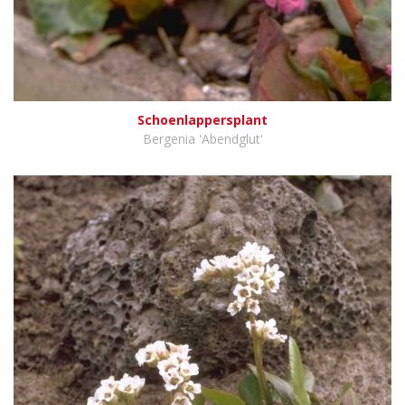
Schoenlappersplant
Bergenia 'Abendglut'