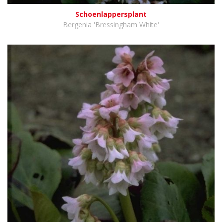
Schoenlappersplant
Bergenia 'Bressingham White'