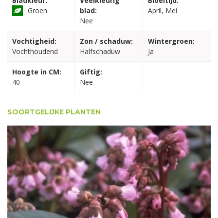
Bladkleur:
Veelkleurig
Bloeitijd:
Groen
blad:
April, Mei
Nee
Vochtigheid:
Zon / schaduw:
Wintergroen:
Vochthoudend
Halfschaduw
Ja
Hoogte in CM:
Giftig:
40
Nee
SOORTGELIJKE PLANTEN