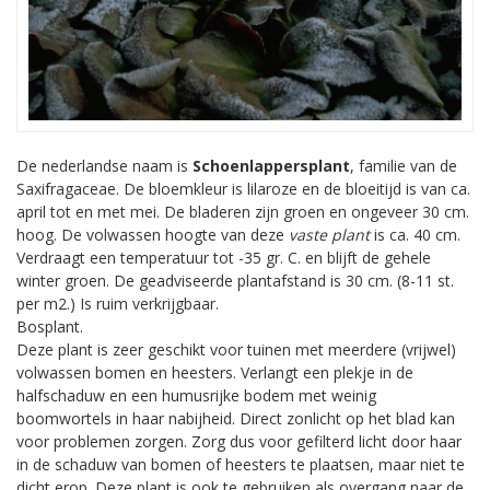
De nederlandse naam is
Schoenlappersplant
, familie van de
Saxifragaceae. De bloemkleur is lilaroze en de bloeitijd is van ca.
april tot en met mei. De bladeren zijn groen en ongeveer 30 cm.
hoog. De volwassen hoogte van deze
vaste plant
is ca. 40 cm.
Verdraagt een temperatuur tot -35 gr. C. en blijft de gehele
winter groen. De geadviseerde plantafstand is 30 cm. (8-11 st.
per m2.) Is ruim verkrijgbaar.
Bosplant.
Deze plant is zeer geschikt voor tuinen met meerdere (vrijwel)
volwassen bomen en heesters. Verlangt een plekje in de
halfschaduw en een humusrijke bodem met weinig
boomwortels in haar nabijheid. Direct zonlicht op het blad kan
voor problemen zorgen. Zorg dus voor gefilterd licht door haar
in de schaduw van bomen of heesters te plaatsen, maar niet te
dicht erop. Deze plant is ook te gebruiken als overgang naar de