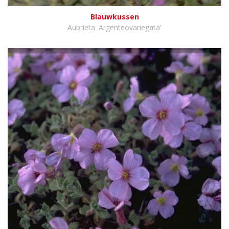
Blauwkussen
Aubrieta 'Argenteovariegata'