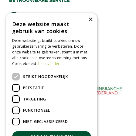
BETROUWBARE SERVICE
Lage verzendkosten
×
Deze website maakt
Vandaag besteld
gebruik van cookies.
binnen 2 dagen ophalen!
Afhalen in tuincentrum
Deze website gebruikt cookies om uw
gebruikerservaring te verbeteren. Door
Betaal veilig
onze website te gebruiken, stemt u in met
met iDeal - Wero
alle cookies in overeenstemming met ons
Cookiebeleid.
Lees verder
STRIKT NOODZAKELIJK
PRESTATIE
TARGETING
FUNCTIONEEL
NIET-GECLASSIFICEERD