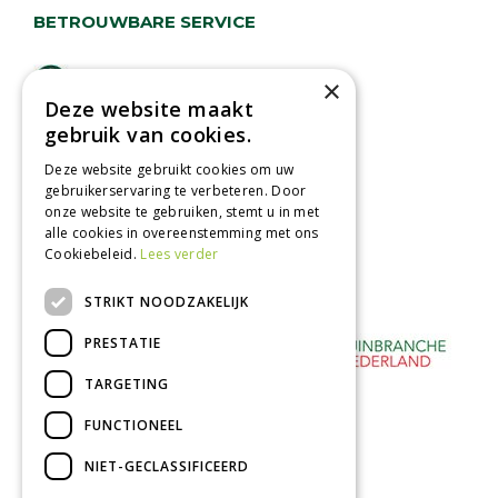
BETROUWBARE SERVICE
Lage verzendkosten
×
Deze website maakt
Vandaag besteld
gebruik van cookies.
binnen 2 dagen ophalen!
Afhalen in tuincentrum
Deze website gebruikt cookies om uw
gebruikerservaring te verbeteren. Door
Betaal veilig
onze website te gebruiken, stemt u in met
met iDeal - Wero
alle cookies in overeenstemming met ons
Cookiebeleid.
Lees verder
STRIKT NOODZAKELIJK
PRESTATIE
TARGETING
FUNCTIONEEL
NIET-GECLASSIFICEERD