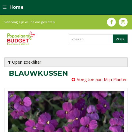
Home
Vandaag zijn wij helaas gesloten
Open zoekfilter
BLAUWKUSSEN
Voeg toe aan Mijn Planten