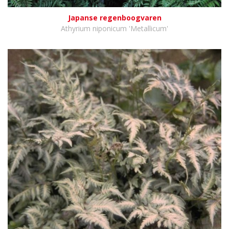
Japanse regenboogvaren
Athyrium niponicum 'Metallicum'