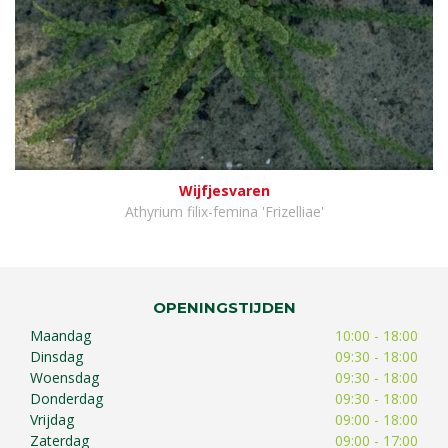
Wijfjesvaren
Athyrium filix-femina 'Frizelliae'
OPENINGSTIJDEN
Maandag
10:00 - 18:00
Dinsdag
09:30 - 18:00
Woensdag
09:30 - 18:00
Donderdag
09:30 - 18:00
Vrijdag
09:00 - 18:00
Zaterdag
09:00 - 17:00