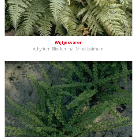
Wijfjesvaren
Athyrium filix-femina 'Minutissimum'