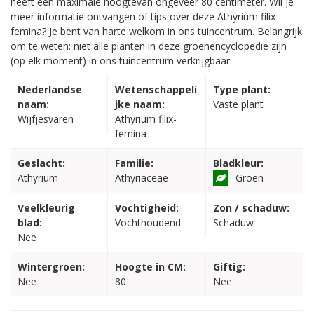
heeft een maximale hoogtevan ongeveer 80 centimeter. Wil je
meer informatie ontvangen of tips over deze Athyrium filix-
femina? Je bent van harte welkom in ons tuincentrum. Belangrijk
om te weten: niet alle planten in deze groenencyclopedie zijn
(op elk moment) in ons tuincentrum verkrijgbaar.
Nederlandse
Wetenschappeli
Type plant:
naam:
jke naam:
Vaste plant
Wijfjesvaren
Athyrium filix-
femina
Geslacht:
Familie:
Bladkleur:
Athyrium
Athyriaceae
Groen
Veelkleurig
Vochtigheid:
Zon / schaduw:
blad:
Vochthoudend
Schaduw
Nee
Wintergroen:
Hoogte in CM:
Giftig:
Nee
80
Nee