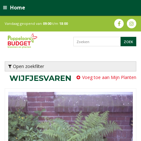
Home
Vandaag geopend van
09:00
t/m
18:00
Open zoekfilter
WIJFJESVAREN
Voeg toe aan Mijn Planten