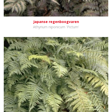
Japanse regenboogvaren
Athyrium niponicum 'Pictum'