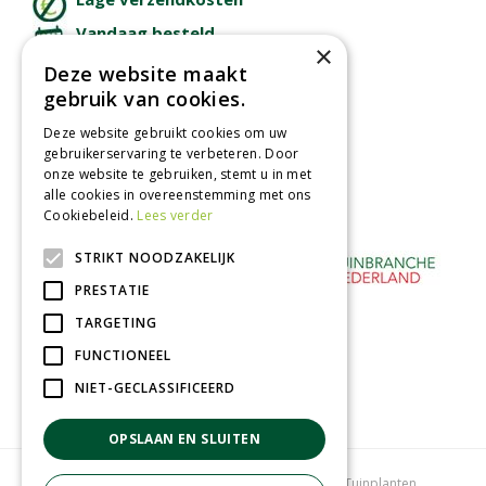
Vandaag besteld
×
binnen 2 dagen ophalen!
Deze website maakt
Afhalen in tuincentrum
gebruik van cookies.
Betaal veilig
Deze website gebruikt cookies om uw
met iDeal - Wero
gebruikerservaring te verbeteren. Door
onze website te gebruiken, stemt u in met
alle cookies in overeenstemming met ons
Cookiebeleid.
Lees verder
STRIKT NOODZAKELIJK
PRESTATIE
TARGETING
FUNCTIONEEL
NIET-GECLASSIFICEERD
OPSLAAN EN SLUITEN
Tuincentrum
Bloemenwinkel
Kamerplanten
Tuinplanten