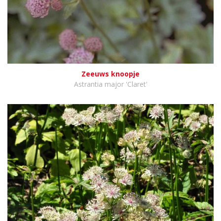
Zeeuws knoopje
Astrantia major 'Claret'