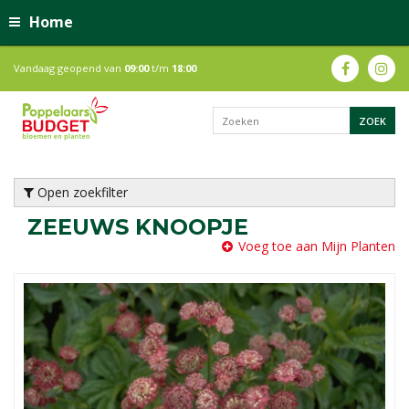
Home
Vandaag geopend van
09:00
t/m
18:00
Open zoekfilter
ZEEUWS KNOOPJE
Voeg toe aan Mijn Planten