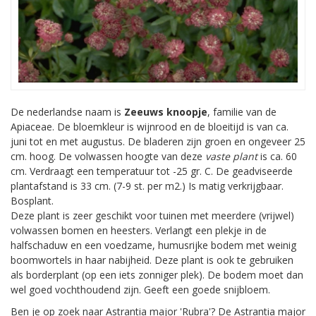
De nederlandse naam is
Zeeuws knoopje
, familie van de
Apiaceae. De bloemkleur is wijnrood en de bloeitijd is van ca.
juni tot en met augustus. De bladeren zijn groen en ongeveer 25
cm. hoog. De volwassen hoogte van deze
vaste plant
is ca. 60
cm. Verdraagt een temperatuur tot -25 gr. C. De geadviseerde
plantafstand is 33 cm. (7-9 st. per m2.) Is matig verkrijgbaar.
Bosplant.
Deze plant is zeer geschikt voor tuinen met meerdere (vrijwel)
volwassen bomen en heesters. Verlangt een plekje in de
halfschaduw en een voedzame, humusrijke bodem met weinig
boomwortels in haar nabijheid. Deze plant is ook te gebruiken
als borderplant (op een iets zonniger plek). De bodem moet dan
wel goed vochthoudend zijn. Geeft een goede snijbloem.
Ben je op zoek naar Astrantia major 'Rubra'? De Astrantia major