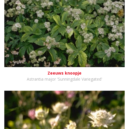
Zeeuws knoopje
Astrantia major 'Sunningdale Variegated'