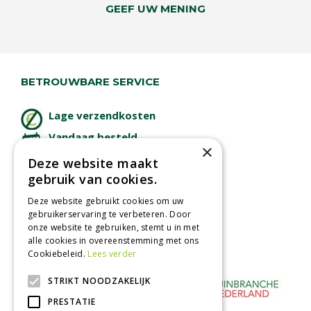
GEEF UW MENING
BETROUWBARE SERVICE
Lage verzendkosten
Vandaag besteld
×
binnen 2 dagen ophalen!
Deze website maakt
Afhalen in tuincentrum
gebruik van cookies.
Betaal veilig
Deze website gebruikt cookies om uw
met iDeal - Wero
gebruikerservaring te verbeteren. Door
onze website te gebruiken, stemt u in met
alle cookies in overeenstemming met ons
Cookiebeleid.
Lees verder
STRIKT NOODZAKELIJK
PRESTATIE