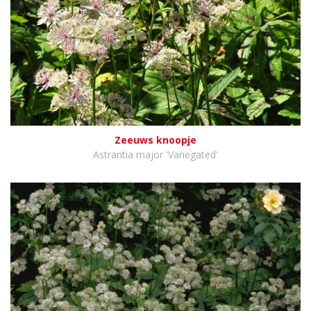
Zeeuws knoopje
Astrantia major 'Variegated'