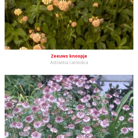
Zeeuws knoopje
Astrantia carniolica