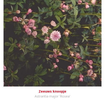
Zeeuws knoopje
Astrantia major 'Rosea'