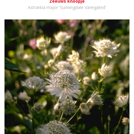
Zeeuws knoopje
Astrantia major 'Sunningdale Variegated'