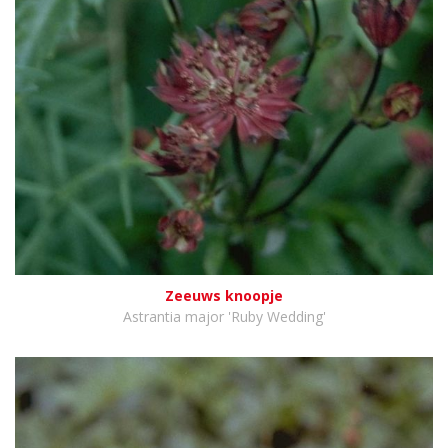
Zeeuws knoopje
Astrantia major 'Ruby Wedding'