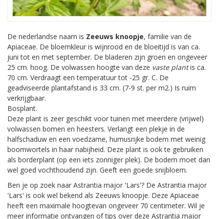
De nederlandse naam is
Zeeuws knoopje
, familie van de
Apiaceae. De bloemkleur is wijnrood en de bloeitijd is van ca.
juni tot en met september. De bladeren zijn groen en ongeveer
25 cm. hoog. De volwassen hoogte van deze
vaste plant
is ca.
70 cm. Verdraagt een temperatuur tot -25 gr. C. De
geadviseerde plantafstand is 33 cm. (7-9 st. per m2.) Is ruim
verkrijgbaar.
Bosplant.
Deze plant is zeer geschikt voor tuinen met meerdere (vrijwel)
volwassen bomen en heesters. Verlangt een plekje in de
halfschaduw en een voedzame, humusrijke bodem met weinig
boomwortels in haar nabijheid. Deze plant is ook te gebruiken
als borderplant (op een iets zonniger plek). De bodem moet dan
wel goed vochthoudend zijn. Geeft een goede snijbloem.
Ben je op zoek naar Astrantia major 'Lars'? De Astrantia major
'Lars' is ook wel bekend als Zeeuws knoopje. Deze Apiaceae
heeft een maximale hoogtevan ongeveer 70 centimeter. Wil je
meer informatie ontvangen of tips over deze Astrantia major