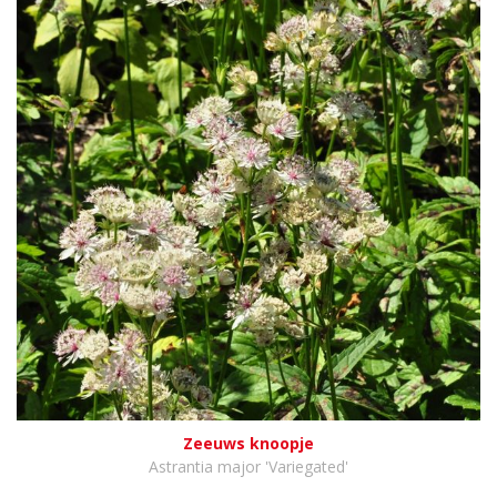
Zeeuws knoopje
Astrantia major 'Variegated'