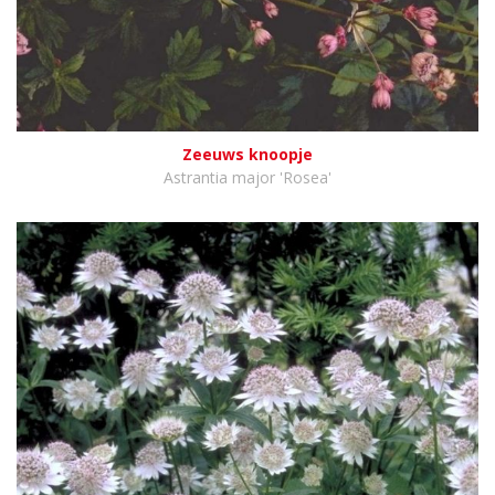
Zeeuws knoopje
Astrantia major 'Rosea'