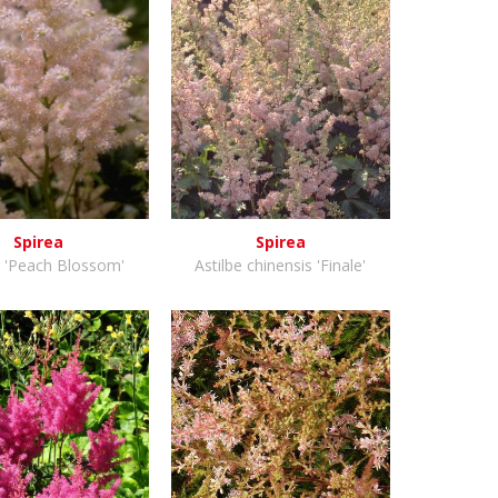
Spirea
Spirea
e 'Peach Blossom'
Astilbe chinensis 'Finale'