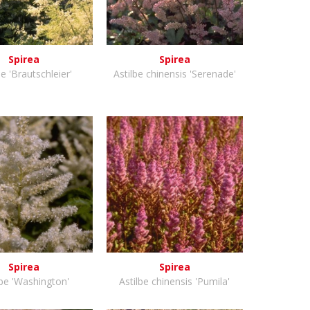
Spirea
Spirea
be 'Brautschleier'
Astilbe chinensis 'Serenade'
Spirea
Spirea
lbe 'Washington'
Astilbe chinensis 'Pumila'