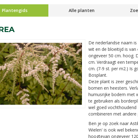
Plantengids
Alle planten
Zoe
IREA
De nederlandse naam is
wit en de bloeitijd is van
ongeveer 50 cm. hoog. 
cm. Verdraagt een temper
cm. (7-9 st. per m2.) Is g
Bosplant.
Deze plant is zeer gesch
bomen en heesters. Verl
humusrijke bodem met we
te gebruiken als borderp
wel goed vochthoudend zi
combineren met andere 
Ben je op zoek naar Astil
Wielen' is ook wel beken
hoogtevan ongeveer 120 