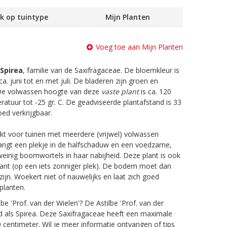
k op tuintype
Mijn Planten
Voeg toe aan Mijn Planten
Spirea
, familie van de Saxifragaceae. De bloemkleur is
 ca. juni tot en met juli. De bladeren zijn groen en
De volwassen hoogte van deze
vaste plant
is ca. 120
atuur tot -25 gr. C. De geadviseerde plantafstand is 33
oed verkrijgbaar.
ikt voor tuinen met meerdere (vrijwel) volwassen
angt een plekje in de halfschaduw en een voedzame,
inig boomwortels in haar nabijheid. Deze plant is ook
lant (op een iets zonniger plek). De bodem moet dan
jn. Woekert niet of nauwelijks en laat zich goed
planten.
be 'Prof. van der Wielen'? De Astilbe 'Prof. van der
d als Spirea. Deze Saxifragaceae heeft een maximale
centimeter. Wil je meer informatie ontvangen of tips