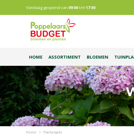
Vandaag geopend van
09:00
t/m
17:00
HOME
ASSORTIMENT
BLOEMEN
TUINPL
W
Home
>
Plantengids