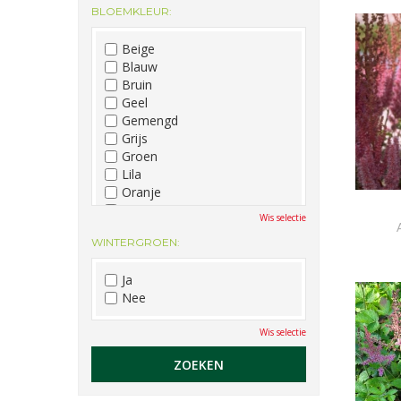
BLOEMKLEUR:
December
Beige
Blauw
Bruin
Geel
Gemengd
Grijs
Groen
Lila
Oranje
Paars
Wis selectie
Rood
WINTERGROEN:
Roze
Wit
Ja
Zwart
Nee
Wis selectie