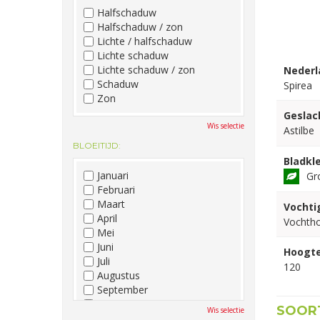
Halfschaduw
Halfschaduw / zon
Lichte / halfschaduw
Lichte schaduw
Lichte schaduw / zon
Nederl
Schaduw
Spirea
Zon
Geslac
Wis selectie
Astilbe
BLOEITIJD:
Bladkle
Januari
Gr
Februari
Maart
Vochti
April
Vochth
Mei
Juni
Hoogte
Juli
120
Augustus
September
Oktober
SOORT
Wis selectie
November