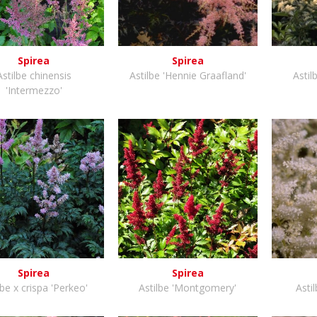
Spirea
Spirea
Astilbe chinensis
Astilbe 'Hennie Graafland'
Astil
'Intermezzo'
Spirea
Spirea
lbe x crispa 'Perkeo'
Astilbe 'Montgomery'
Asti