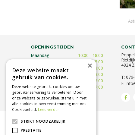
Ast
OPENINGSTIJDEN
CONT
Poppel
Maandag
10:00 - 18:00
Rietdij
Dinsdag
09:30 - 18:00
×
4824 Z
Woensdag
09:30 - 18:00
Deze website maakt
Donderdag
09:30 - 18:00
gebruik van cookies.
T: 076
Vrijdag
09:00 - 18:00
E:
info
Deze website gebruikt cookies om uw
Zaterdag
09:00 - 17:00
gebruikerservaring te verbeteren. Door
Toon alle openingstijden
onze website te gebruiken, stemt u in met
alle cookies in overeenstemming met ons
Cookiebeleid.
Lees verder
STRIKT NOODZAKELIJK
BETROUWBARE SERVICE
PRESTATIE