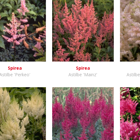
Spirea
Spirea
Astilbe 'Perkeo'
Astilbe 'Mainz'
Astilb