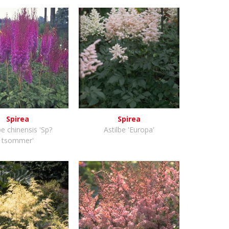
Spirea
Spirea
be chinensis 'Sp?
Astilbe 'Europa'
tsommer'