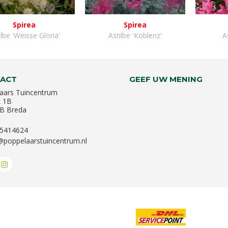
Spirea
Spirea
ilbe 'Weisse Gloria'
Astilbe 'Koblenz'
A
ACT
GEEF UW MENING
aars Tuincentrum
k 1B
B Breda
-5414624
@poppelaarstuincentrum.nl