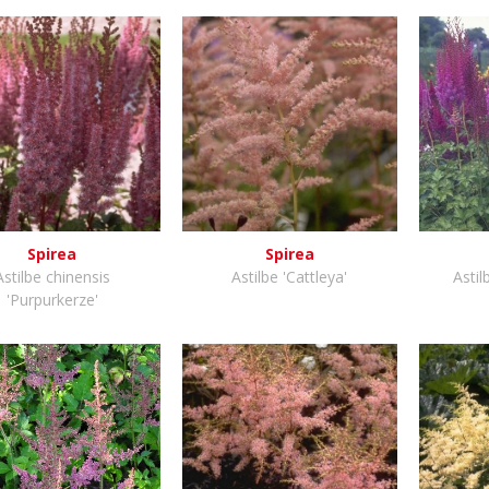
Spirea
Spirea
Astilbe chinensis
Astilbe 'Cattleya'
Astil
'Purpurkerze'