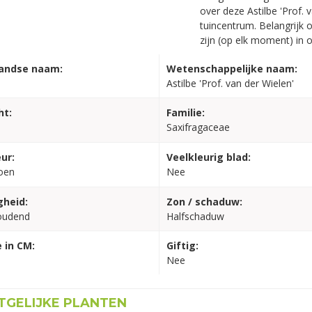
over deze Astilbe 'Prof. 
tuincentrum. Belangrijk 
zijn (op elk moment) in 
andse naam:
Wetenschappelijke naam:
Astilbe 'Prof. van der Wielen'
ht:
Familie:
Saxifragaceae
ur:
Veelkleurig blad:
oen
Nee
gheid:
Zon / schaduw:
oudend
Halfschaduw
 in CM:
Giftig:
Nee
GELIJKE PLANTEN