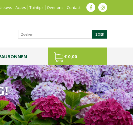
Nieuws
Acties
Tuintips
Over ons
Contact
EAUBONNEN
€ 0,00
G!