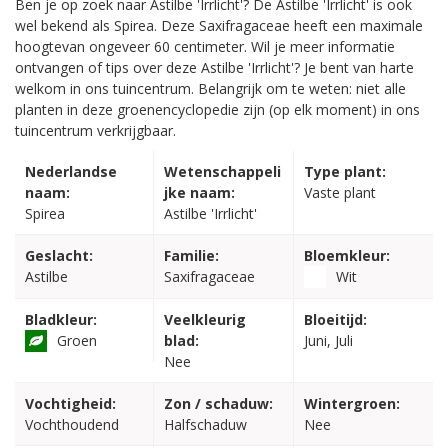
Ben je op zoek naar Astilbe 'Irrlicht'? De Astilbe 'Irrlicht' is ook
wel bekend als Spirea. Deze Saxifragaceae heeft een maximale
hoogtevan ongeveer 60 centimeter. Wil je meer informatie
ontvangen of tips over deze Astilbe 'Irrlicht'? Je bent van harte
welkom in ons tuincentrum. Belangrijk om te weten: niet alle
planten in deze groenencyclopedie zijn (op elk moment) in ons
tuincentrum verkrijgbaar.
Nederlandse
Wetenschappeli
Type plant:
naam:
jke naam:
Vaste plant
Spirea
Astilbe 'Irrlicht'
Geslacht:
Familie:
Bloemkleur:
Astilbe
Saxifragaceae
Wit
Bladkleur:
Veelkleurig
Bloeitijd:
Groen
blad:
Juni, Juli
Nee
Vochtigheid:
Zon / schaduw:
Wintergroen:
Vochthoudend
Halfschaduw
Nee