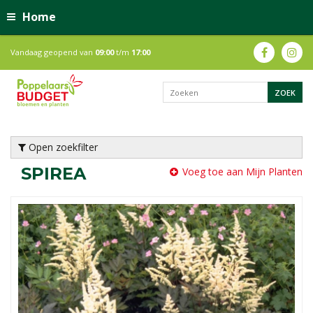
Home
Vandaag geopend van
09:00
t/m
17:00
Open zoekfilter
SPIREA
Voeg toe aan Mijn Planten