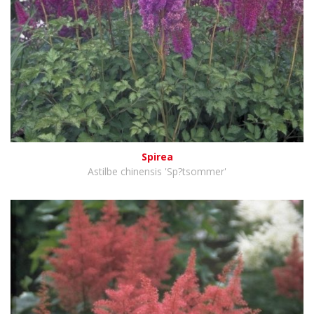
Spirea
Astilbe chinensis 'Sp?tsommer'