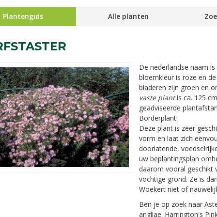
Plantengids
Alle planten
Zoe
RFSTASTER
De nederlandse naam is
bloemkleur is roze en de
bladeren zijn groen en 
vaste plant
is ca. 125 cm
geadviseerde plantafstand
Borderplant.
Deze plant is zeer geschi
vorm en laat zich eenvo
doorlatende, voedselrijk
uw beplantingsplan omhe
daarom vooral geschikt
vochtige grond. Ze is d
Woekert niet of nauwelij
Ben je op zoek naar Aste
angliae 'Harrington's Pi