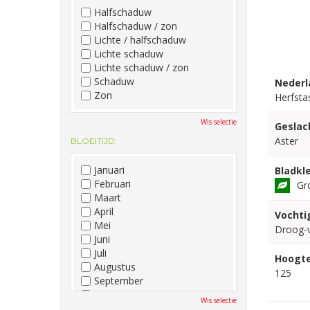
Halfschaduw
Halfschaduw / zon
Lichte / halfschaduw
Lichte schaduw
Lichte schaduw / zon
Schaduw
Nederl
Zon
Herfsta
Wis selectie
Geslac
Aster
BLOEITIJD:
Januari
Bladkle
Februari
Gr
Maart
April
Vochti
Mei
Droog-
Juni
Juli
Hoogte
Augustus
125
September
Oktober
Wis selectie
November