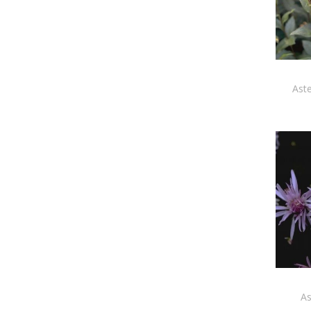
Aste
As