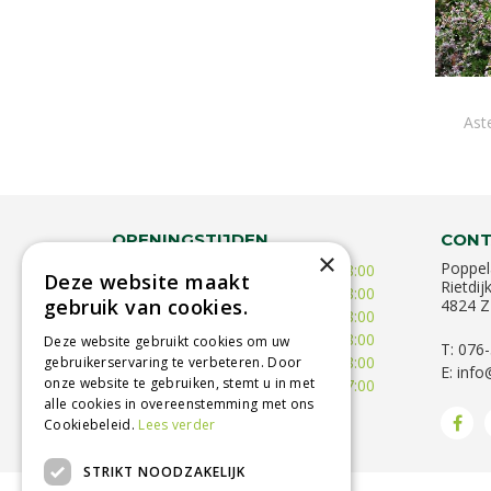
Aste
OPENINGSTIJDEN
CONT
×
Poppel
Maandag
10:00 - 18:00
Deze website maakt
Rietdij
Dinsdag
09:30 - 18:00
gebruik van cookies.
4824 Z
Woensdag
09:30 - 18:00
Donderdag
09:30 - 18:00
Deze website gebruikt cookies om uw
T: 076
Vrijdag
09:00 - 18:00
gebruikerservaring te verbeteren. Door
E:
info
onze website te gebruiken, stemt u in met
Zaterdag
09:00 - 17:00
alle cookies in overeenstemming met ons
Toon alle openingstijden
Cookiebeleid.
Lees verder
STRIKT NOODZAKELIJK