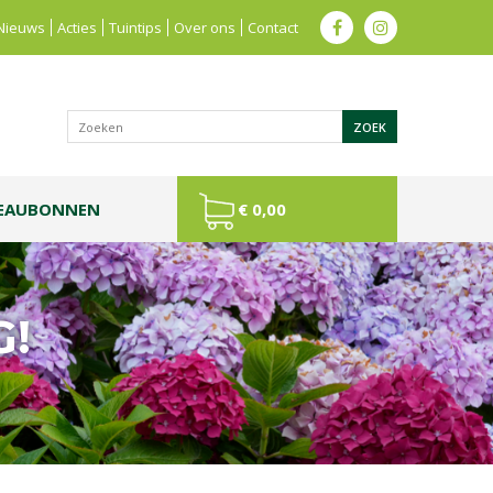
Nieuws
Acties
Tuintips
Over ons
Contact
EAUBONNEN
€ 0,00
G!