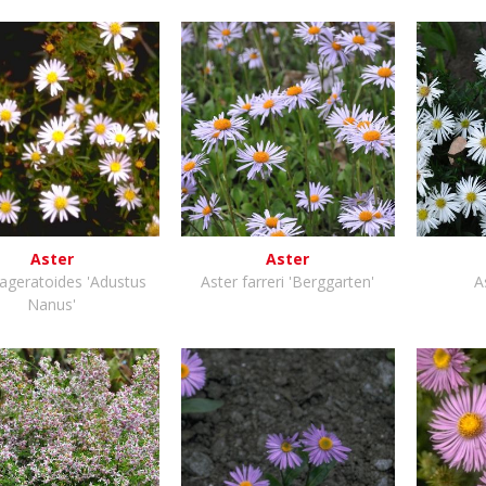
Aster
Aster
 ageratoides 'Adustus
Aster farreri 'Berggarten'
A
Nanus'