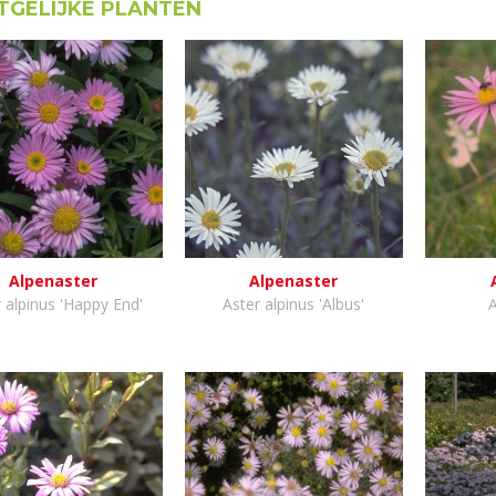
GELIJKE PLANTEN
Alpenaster
Alpenaster
 alpinus 'Happy End'
Aster alpinus 'Albus'
A