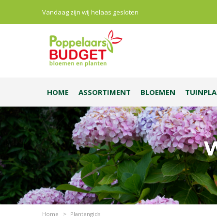
Vandaag zijn wij helaas gesloten
HOME
ASSORTIMENT
BLOEMEN
TUINPL
W
Home
>
Plantengids