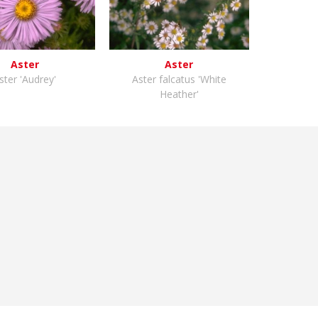
Aster
Aster
ster 'Audrey'
Aster falcatus 'White
Heather'