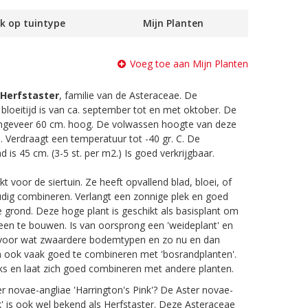
k op tuintype
Mijn Planten
Voeg toe aan Mijn Planten
Herfstaster
, familie van de Asteraceae. De
 bloeitijd is van ca. september tot en met oktober. De
ongeveer 60 cm. hoog. De volwassen hoogte van deze
. Verdraagt een temperatuur tot -40 gr. C. De
 is 45 cm. (3-5 st. per m2.) Is goed verkrijgbaar.
kt voor de siertuin. Ze heeft opvallend blad, bloei, of
udig combineren. Verlangt een zonnige plek en goed
e grond. Deze hoge plant is geschikt als basisplant om
en te bouwen. Is van oorsprong een 'weideplant' en
 voor wat zwaardere bodemtypen en zo nu en dan
an ook vaak goed te combineren met 'bosrandplanten'.
ks en laat zich goed combineren met andere planten.
r novae-angliae 'Harrington's Pink'? De Aster novae-
nk' is ook wel bekend als Herfstaster. Deze Asteraceae