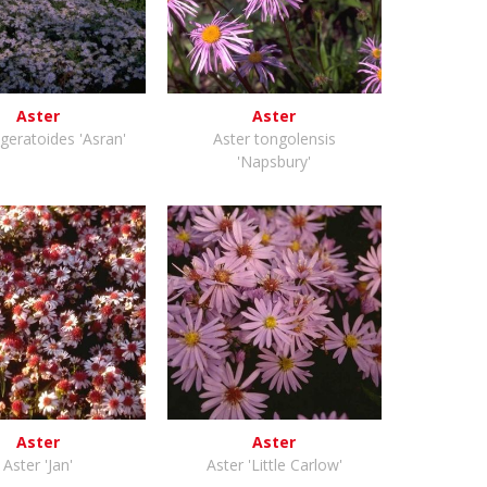
Aster
Aster
geratoides 'Asran'
Aster tongolensis
'Napsbury'
Aster
Aster
Aster 'Jan'
Aster 'Little Carlow'