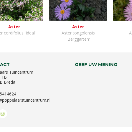
Aster
Aster
r cordifolius 'Ideal'
Aster tongolensis
A
'Berggarten'
ACT
GEEF UW MENING
aars Tuincentrum
k 1B
B Breda
-5414624
@poppelaarstuincentrum.nl