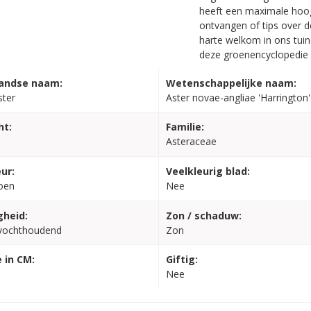
heeft een maximale hoog
ontvangen of tips over d
harte welkom in ons tuin
deze groenencyclopedie z
andse naam:
Wetenschappelijke naam:
ster
Aster novae-angliae 'Harrington'
ht:
Familie:
Asteraceae
ur:
Veelkleurig blad:
oen
Nee
gheid:
Zon / schaduw:
vochthoudend
Zon
 in CM:
Giftig:
Nee