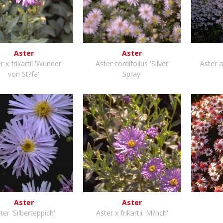
Aster
Aster
r x frikartii 'Wunder
Aster cordifolius 'Silver
Aster a
von St?fa'
Spray'
Aster
Aster
ter 'Silberteppich'
Aster x frikartii 'M?nch'