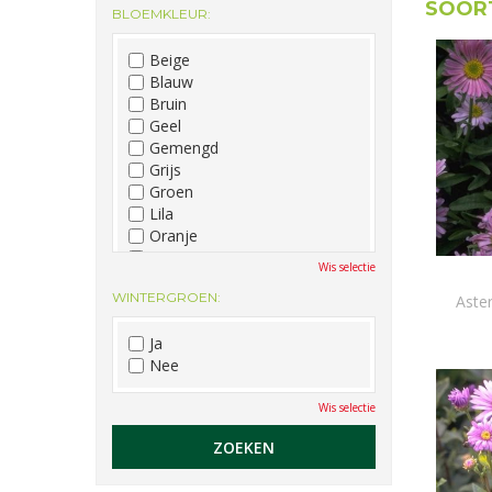
SOORT
BLOEMKLEUR:
December
Beige
Blauw
Bruin
Geel
Gemengd
Grijs
Groen
Lila
Oranje
Paars
Wis selectie
Rood
WINTERGROEN:
Roze
Aster
Wit
Ja
Zwart
Nee
Wis selectie