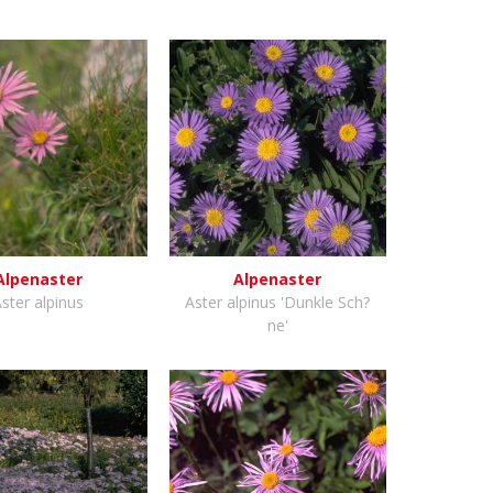
Alpenaster
Alpenaster
ster alpinus
Aster alpinus 'Dunkle Sch?
ne'