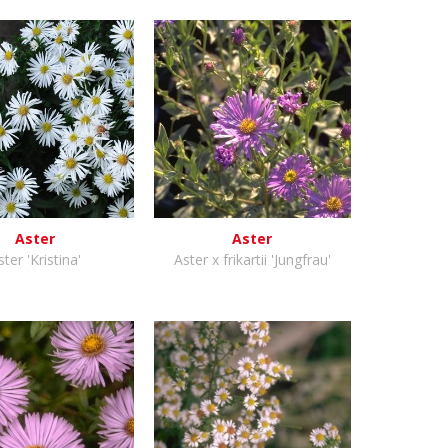
Aster
Aster
ster 'Kristina'
Aster x frikartii 'Jungfrau'