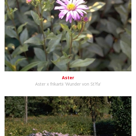
Aster
Aster x frikartii 'Wunder von St?fa'