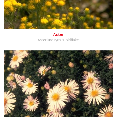
Aster
Aster linosyris 'Goldflake'