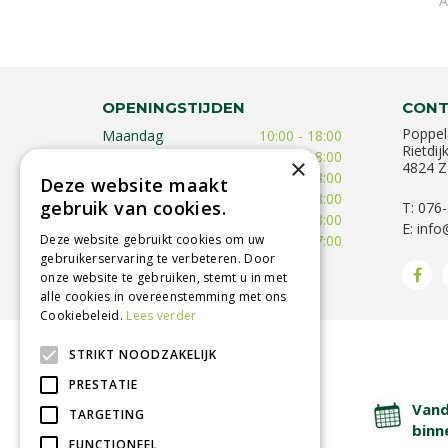
A
OPENINGSTIJDEN
CONT
Poppel
Maandag
10:00 - 18:00
Rietdij
Dinsdag
09:30 - 18:00
×
4824 Z
Woensdag
09:30 - 18:00
Deze website maakt
Donderdag
09:30 - 18:00
gebruik van cookies.
T: 076
Vrijdag
09:00 - 18:00
E:
info
Deze website gebruikt cookies om uw
Zaterdag
09:00 - 17:00
gebruikerservaring te verbeteren. Door
Toon alle openingstijden
onze website te gebruiken, stemt u in met
alle cookies in overeenstemming met ons
Cookiebeleid.
Lees verder
STRIKT NOODZAKELIJK
BETROUWBARE SERVICE
PRESTATIE
Lage verzendkosten
Vand
TARGETING
binn
FUNCTIONEEL