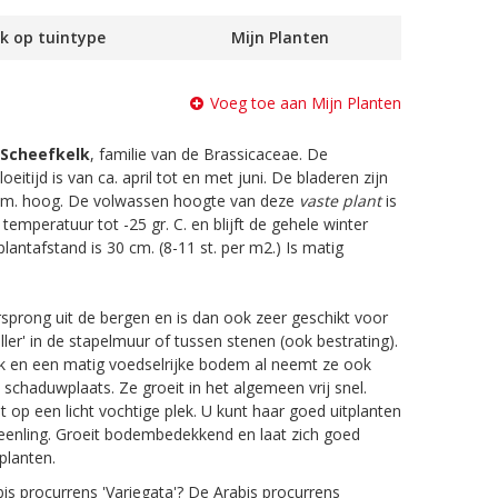
k op tuintype
Mijn Planten
Voeg toe aan Mijn Planten
Scheefkelk
, familie van de Brassicaceae. De
oeitijd is van ca. april tot en met juni. De bladeren zijn
 cm. hoog. De volwassen hoogte van deze
vaste plant
is
temperatuur tot -25 gr. C. en blijft de gehele winter
antafstand is 30 cm. (8-11 st. per m2.) Is matig
sprong uit de bergen en is dan ook zeer geschikt voor
ller' in de stapelmuur of tussen stenen (ook bestrating).
ek en een matig voedselrijke bodem al neemt ze ook
schaduwplaats. Ze groeit in het algemeen vrij snel.
st op een licht vochtige plek. U kunt haar goed uitplanten
s eenling. Groeit bodembedekkend en laat zich goed
planten.
is procurrens 'Variegata'? De Arabis procurrens