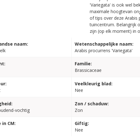
'Variegata' is ook wel b
maximale hoogtevan onge
of tips over deze Arabis
tuincentrum. Belangrijk 
zijn (op elk moment) in 
andse naam:
Wetenschappelijke naam:
elk
Arabis procurrens 'Variegata'
ht:
Familie:
Brassicaceae
ur:
Veelkleurig blad:
t
Nee
gheid:
Zon / schaduw:
oudend-vochtig
Zon
 in CM:
Giftig:
Nee