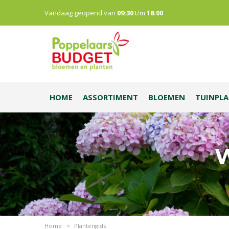
Vandaag geopend van
09:30
t/m
18:00
HOME
ASSORTIMENT
BLOEMEN
TUINPL
W
Home
>
Plantengids