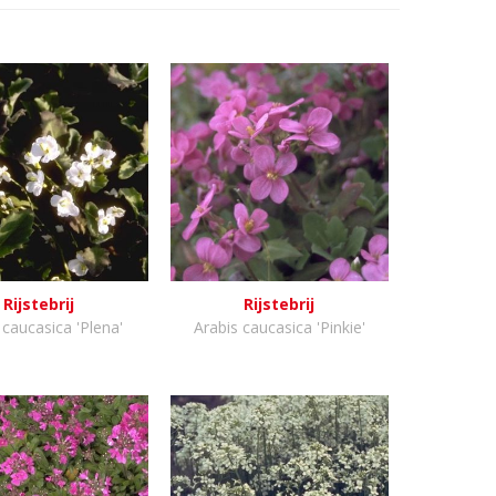
Rijstebrij
Rijstebrij
 caucasica 'Plena'
Arabis caucasica 'Pinkie'