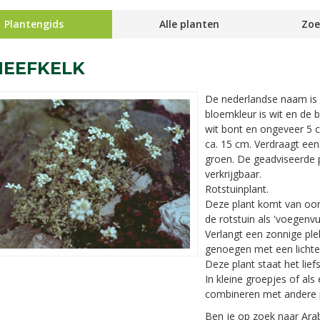
Plantengids
Alle planten
Zoe
HEEFKELK
De nederlandse naam is
bloemkleur is wit en de bl
wit bont en ongeveer 5
ca. 15 cm. Verdraagt een 
groen. De geadviseerde pl
verkrijgbaar.
Rotstuinplant.
Deze plant komt van oor
de rotstuin als 'voegenvu
Verlangt een zonnige pl
genoegen met een lichte 
Deze plant staat het lief
In kleine groepjes of al
combineren met andere 
Ben je op zoek naar Arab