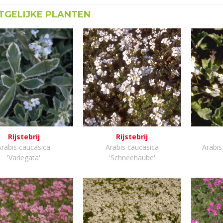
GELIJKE PLANTEN
Rijstebrij
Rijstebrij
Arabis caucasica
Arabis caucasica
Arabis
'Variegata'
'Schneehaube'