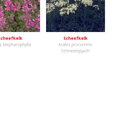
Scheefkelk
Scheefkelk
s blepharophylla
Arabis procurrens
'Schneeteppich'