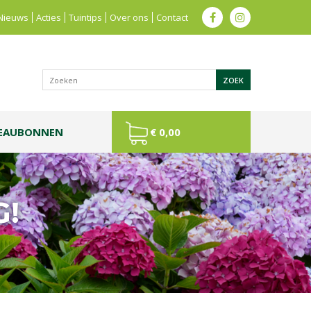
Nieuws
Acties
Tuintips
Over ons
Contact
EAUBONNEN
€ 0,00
G!