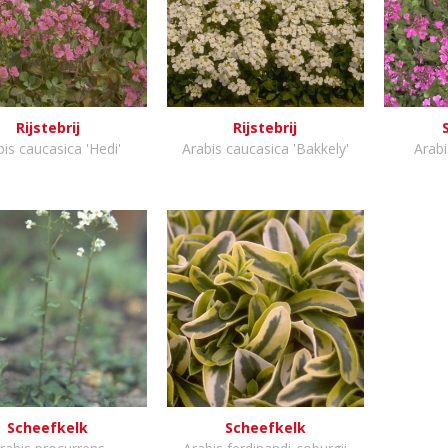
Rijstebrij
Rijstebrij
bis caucasica 'Hedi'
Arabis caucasica 'Bakkely'
Arabi
Scheefkelk
Scheefkelk