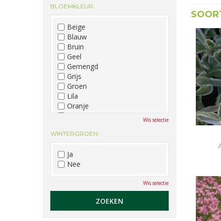
BLOEMKLEUR:
December
SOORT
Beige
Blauw
Bruin
Geel
Gemengd
Grijs
Groen
Lila
Oranje
Paars
Wis selectie
Rood
WINTERGROEN:
Roze
Wit
Ja
Zwart
Nee
Wis selectie