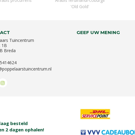
rabis procurrens
Arabis ferdinandi-coburgii
'Old Gold'
ACT
GEEF UW MENING
aars Tuincentrum
k 1B
B Breda
-5414624
@poppelaarstuincentrum.nl
aag besteld
en 2 dagen ophalen!