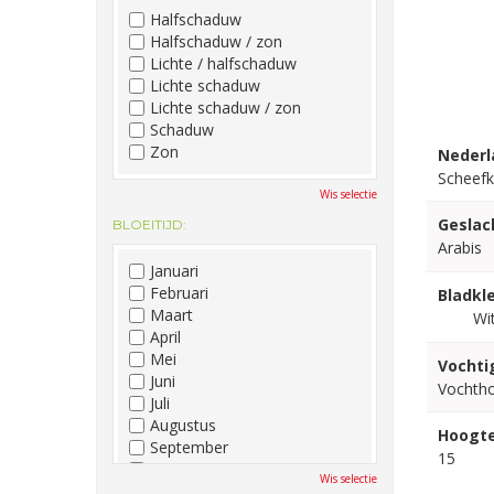
Halfschaduw
Halfschaduw / zon
Lichte / halfschaduw
Lichte schaduw
Lichte schaduw / zon
Schaduw
Zon
Nederl
Scheefk
Wis selectie
Geslac
BLOEITIJD:
Arabis
Januari
Februari
Bladkle
Maart
Wi
April
Mei
Vochti
Juni
Vochth
Juli
Augustus
Hoogte
September
15
Oktober
Wis selectie
November