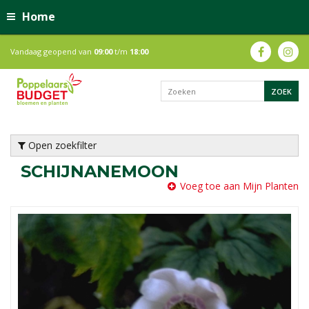
Home
Vandaag geopend van
09:00
t/m
18:00
Open zoekfilter
SCHIJNANEMOON
Voeg toe aan Mijn Planten