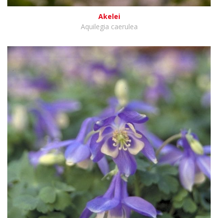
Akelei
Aquilegia caerulea