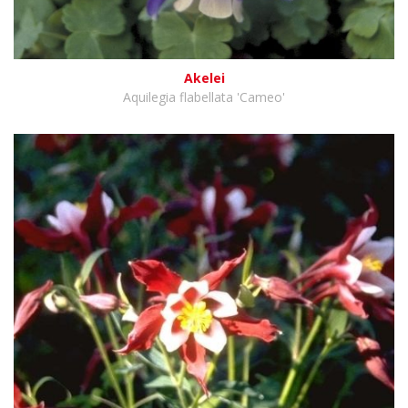
Akelei
Aquilegia flabellata 'Cameo'