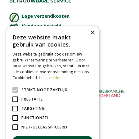
BETROUWBARE SERVICE
Lage verzendkosten
Vandaag besteld
×
binnen 2 dagen ophalen!
Deze website maakt
Afhalen in tuincentrum
gebruik van cookies.
Betaal veilig
Deze website gebruikt cookies om uw
met iDeal - Wero
gebruikerservaring te verbeteren. Door
onze website te gebruiken, stemt u in met
alle cookies in overeenstemming met ons
Cookiebeleid.
Lees verder
STRIKT NOODZAKELIJK
PRESTATIE
TARGETING
FUNCTIONEEL
NIET-GECLASSIFICEERD