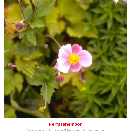
Herfstanemoon
Anemone x hybrida 'Hadspen Abundance'