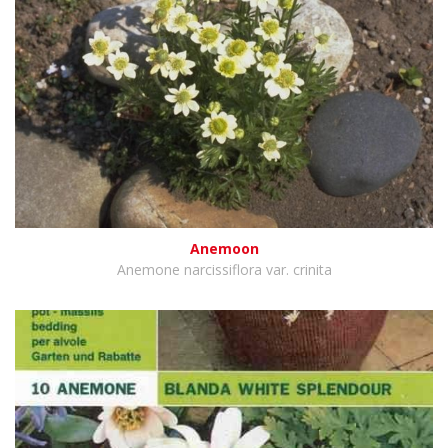
Anemoon
Anemone narcissiflora var. crinita