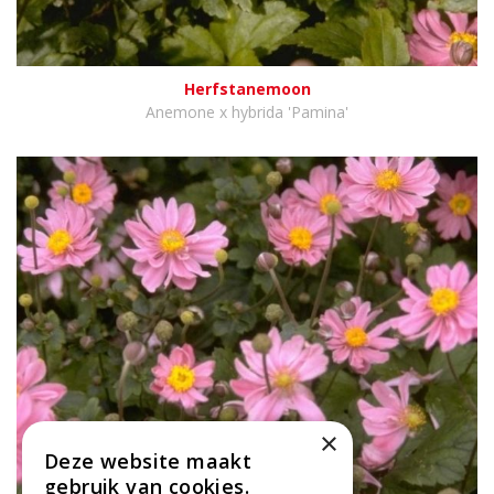
Herfstanemoon
Anemone x hybrida 'Pamina'
×
Deze website maakt
gebruik van cookies.