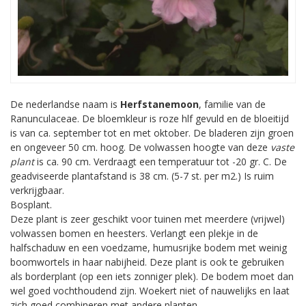
De nederlandse naam is
Herfstanemoon
, familie van de
Ranunculaceae. De bloemkleur is roze hlf gevuld en de bloeitijd
is van ca. september tot en met oktober. De bladeren zijn groen
en ongeveer 50 cm. hoog. De volwassen hoogte van deze
vaste
plant
is ca. 90 cm. Verdraagt een temperatuur tot -20 gr. C. De
geadviseerde plantafstand is 38 cm. (5-7 st. per m2.) Is ruim
verkrijgbaar.
Bosplant.
Deze plant is zeer geschikt voor tuinen met meerdere (vrijwel)
volwassen bomen en heesters. Verlangt een plekje in de
halfschaduw en een voedzame, humusrijke bodem met weinig
boomwortels in haar nabijheid. Deze plant is ook te gebruiken
als borderplant (op een iets zonniger plek). De bodem moet dan
wel goed vochthoudend zijn. Woekert niet of nauwelijks en laat
zich goed combineren met andere planten.