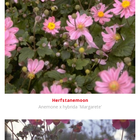
Herfstanemoon
Anemone x hybrida 'Margarete'