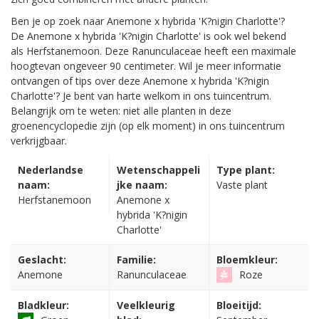
Ben je op zoek naar Anemone x hybrida 'K?nigin Charlotte'?
De Anemone x hybrida 'K?nigin Charlotte' is ook wel bekend
als Herfstanemoon. Deze Ranunculaceae heeft een maximale
hoogtevan ongeveer 90 centimeter. Wil je meer informatie
ontvangen of tips over deze Anemone x hybrida 'K?nigin
Charlotte'? Je bent van harte welkom in ons tuincentrum.
Belangrijk om te weten: niet alle planten in deze
groenencyclopedie zijn (op elk moment) in ons tuincentrum
verkrijgbaar.
Nederlandse
Wetenschappeli
Type plant:
naam:
jke naam:
Vaste plant
Herfstanemoon
Anemone x
hybrida 'K?nigin
Charlotte'
Geslacht:
Familie:
Bloemkleur:
Anemone
Ranunculaceae
Roze
Bladkleur:
Veelkleurig
Bloeitijd: