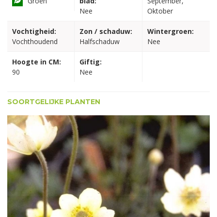
Groen
blad:
September,
Nee
Oktober
Vochtigheid:
Zon / schaduw:
Wintergroen:
Vochthoudend
Halfschaduw
Nee
Hoogte in CM:
Giftig:
90
Nee
SOORTGELIJKE PLANTEN