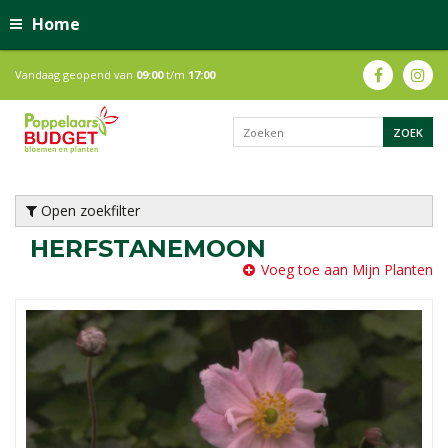
Home
Vandaag geopend van
09:00
t/m
17:00
Open zoekfilter
HERFSTANEMOON
Voeg toe aan Mijn Planten