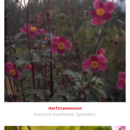
Herfstanemoon
Anemone hupehensis 'Splendens'