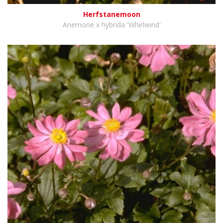
Herfstanemoon
Anemone x hybrida 'Whirlwind'