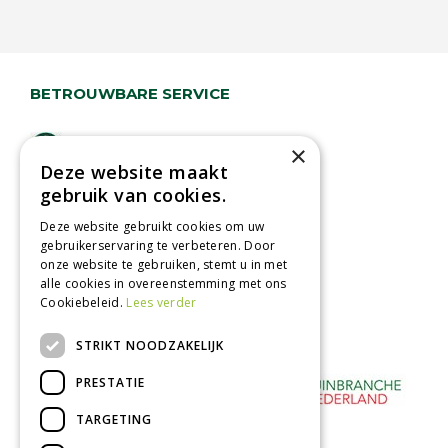
BETROUWBARE SERVICE
Lage verzendkosten
×
Deze website maakt
Vandaag besteld
gebruik van cookies.
binnen 2 dagen ophalen!
Afhalen in tuincentrum
Deze website gebruikt cookies om uw
gebruikerservaring te verbeteren. Door
Betaal veilig
onze website te gebruiken, stemt u in met
met iDeal - Wero
alle cookies in overeenstemming met ons
Cookiebeleid.
Lees verder
STRIKT NOODZAKELIJK
PRESTATIE
TARGETING