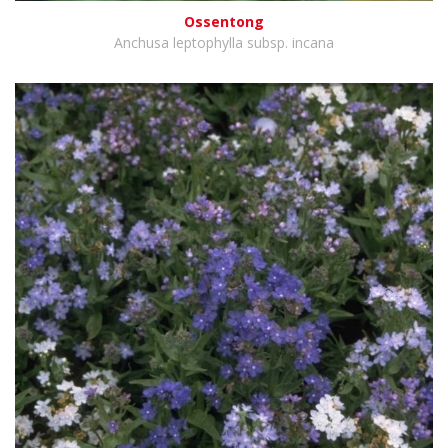
Ossentong
Anchusa leptophylla subsp. incana