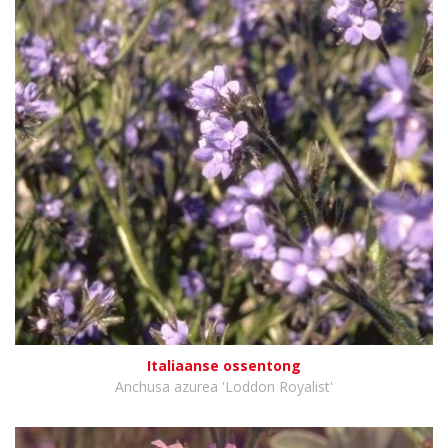
Italiaanse ossentong
Anchusa azurea 'Loddon Royalist'