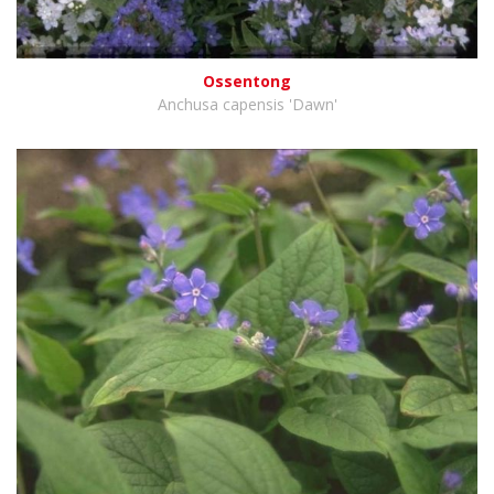
Ossentong
Anchusa capensis 'Dawn'