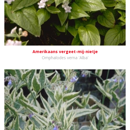
Amerikaans vergeet-mij-nietje
Omphalodes verna 'Alba'