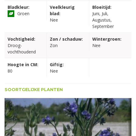
Bladkleur:
Veelkleurig
Bloeitijd:
Groen
blad:
Juni, Juli,
Nee
Augustus,
September
Vochtigheid:
Zon / schaduw:
Wintergroen:
Droog-
Zon
Nee
vochthoudend
Hoogte in CM:
Giftig:
80
Nee
SOORTGELIJKE PLANTEN