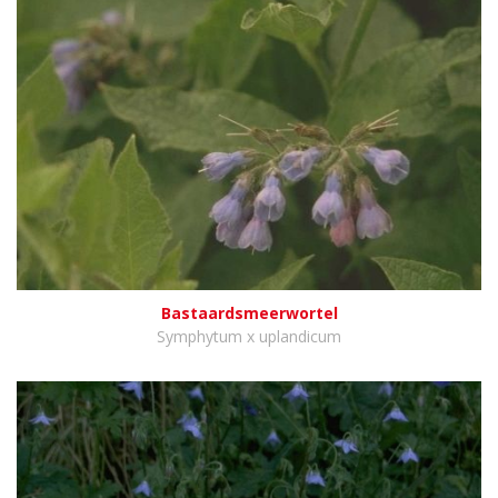
Bastaardsmeerwortel
Symphytum x uplandicum