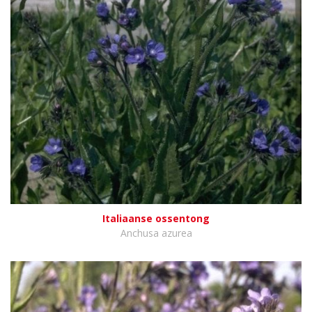
Italiaanse ossentong
Anchusa azurea