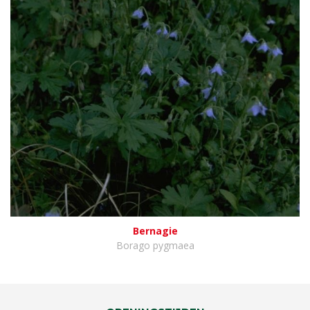
Bernagie
Borago pygmaea