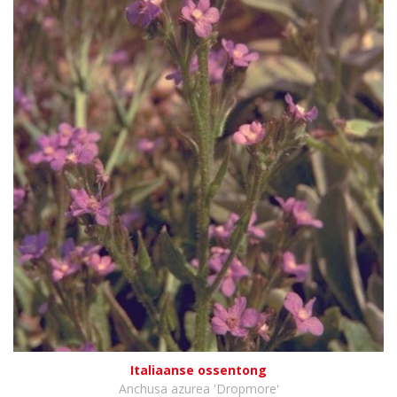
Italiaanse ossentong
Anchusa azurea 'Dropmore'