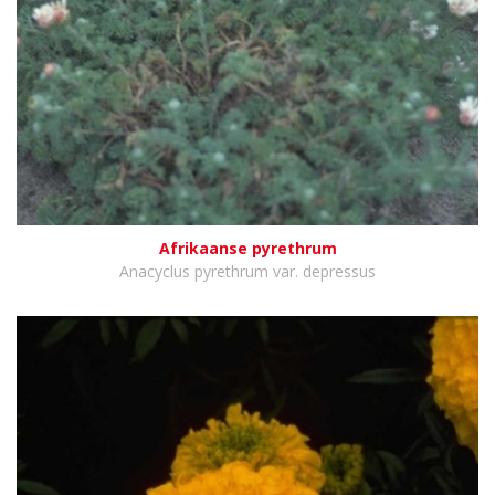
Afrikaanse pyrethrum
Anacyclus pyrethrum var. depressus