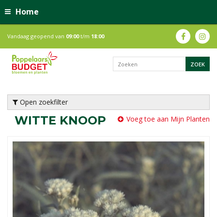
Home
Vandaag geopend van
09:00
t/m
18:00
Open zoekfilter
WITTE KNOOP
Voeg toe aan Mijn Planten