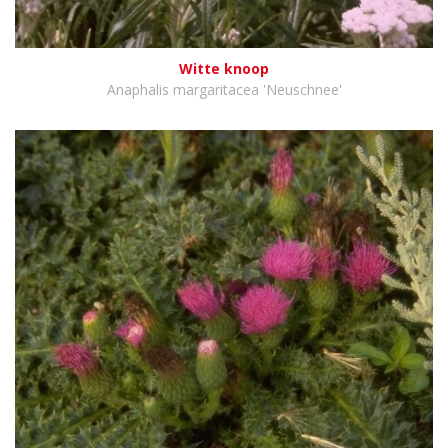
Witte knoop
Anaphalis margaritacea 'Neuschnee'