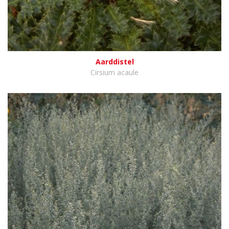
Aarddistel
Cirsium acaule