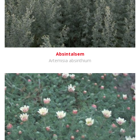
Absintalsem
Artemisia absinthium