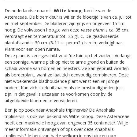
De nederlandse naam is
Witte knoop
, familie van de
Asteraceae. De bloemkleur is wit en de bloeitijd is van ca. juli tot
en met september. De bladeren zijn grijs en ongeveer 15 cm.
hoog. De volwassen hoogte van deze
vaste plant
is ca. 35 cm.
Verdraagt een temperatuur tot -25 gr. C. De geadviseerde
plantafstand is 30 cm. (8-11 st. per m2.) Is ruim verkrijgbaar.
Plant voor een open ruimte.
Deze plant is zeer geschikt voor 'de tuin op het zuiden'. Verlangt
een zonnige, warme plek op niet te arme grond en buiten de
schaduwzone van bomen en heesters. Ze kan gebruikt worden
als borderplant, want ze laat zich eenvoudig combineren. Deze
niet woekerende bladhoudende plant wenst een vrij droge
bodem. Kan zich sterk uitzaaien als de omstandigheden juist
zijn. In dat geval is uitzaaien te voorkomen door bv. de
uitgebloeide bloemen te verwijderen.
Ben je op zoek naar Anaphalis triplinervis? De Anaphalis
triplinervis is ook wel bekend als Witte knoop. Deze Asteraceae
heeft een maximale hoogtevan ongeveer 35 centimeter. Wil je
meer informatie ontvangen of tips over deze Anaphalis
triplinervis? Je bent van harte welkom in ons tuincentrum.