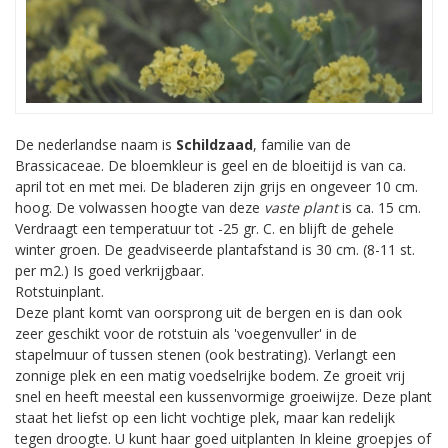
De nederlandse naam is
Schildzaad
, familie van de
Brassicaceae. De bloemkleur is geel en de bloeitijd is van ca.
april tot en met mei. De bladeren zijn grijs en ongeveer 10 cm.
hoog. De volwassen hoogte van deze
vaste plant
is ca. 15 cm.
Verdraagt een temperatuur tot -25 gr. C. en blijft de gehele
winter groen. De geadviseerde plantafstand is 30 cm. (8-11 st.
per m2.) Is goed verkrijgbaar.
Rotstuinplant.
Deze plant komt van oorsprong uit de bergen en is dan ook
zeer geschikt voor de rotstuin als 'voegenvuller' in de
stapelmuur of tussen stenen (ook bestrating). Verlangt een
zonnige plek en een matig voedselrijke bodem. Ze groeit vrij
snel en heeft meestal een kussenvormige groeiwijze. Deze plant
staat het liefst op een licht vochtige plek, maar kan redelijk
tegen droogte. U kunt haar goed uitplanten In kleine groepjes of