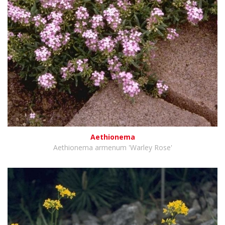
Aethionema
Aethionema armenum 'Warley Rose'