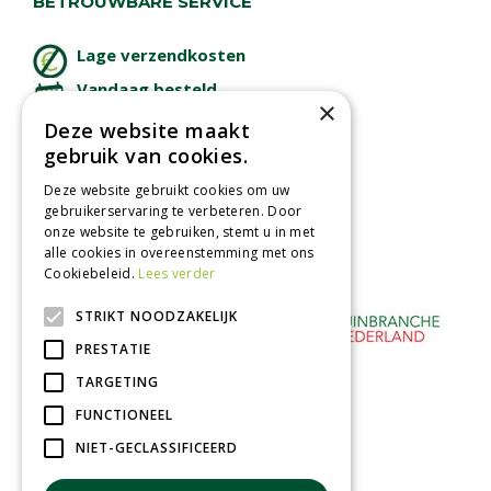
BETROUWBARE SERVICE
Lage verzendkosten
Vandaag besteld
×
binnen 2 dagen ophalen!
Deze website maakt
Afhalen in tuincentrum
gebruik van cookies.
Betaal veilig
Deze website gebruikt cookies om uw
met iDeal - Wero
gebruikerservaring te verbeteren. Door
onze website te gebruiken, stemt u in met
alle cookies in overeenstemming met ons
Cookiebeleid.
Lees verder
STRIKT NOODZAKELIJK
PRESTATIE
TARGETING
FUNCTIONEEL
NIET-GECLASSIFICEERD