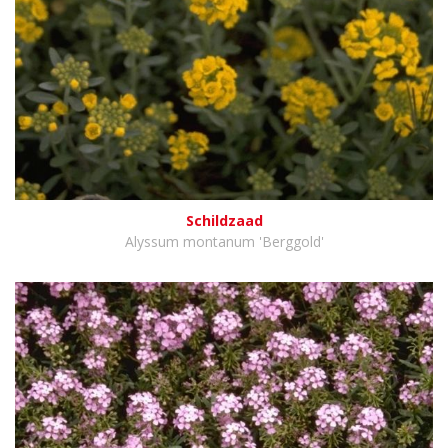
Schildzaad
Alyssum montanum 'Berggold'