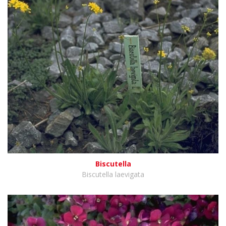
Biscutella
Biscutella laevigata