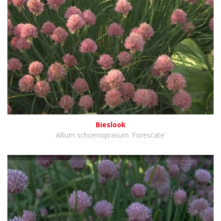
Bieslook
Allium schoenoprasum 'Forescate'