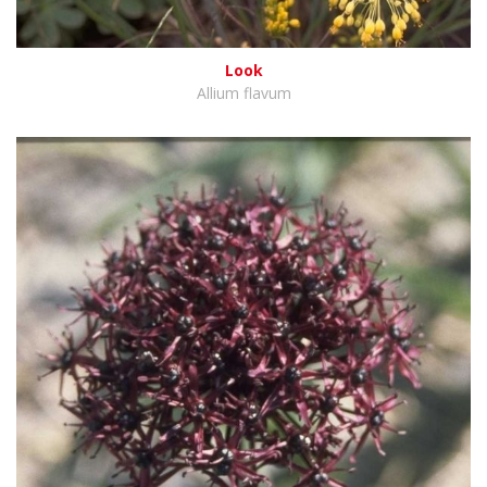
Look
Allium flavum