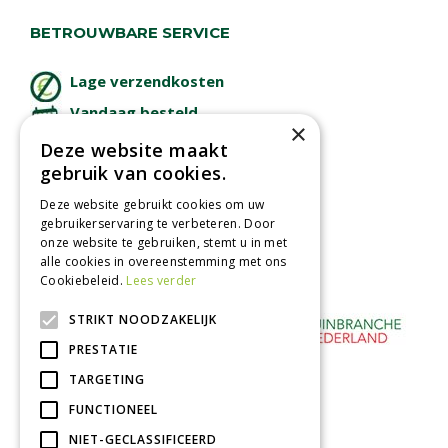
BETROUWBARE SERVICE
Lage verzendkosten
Vandaag besteld
×
binnen 2 dagen ophalen!
Deze website maakt
Afhalen in tuincentrum
gebruik van cookies.
Betaal veilig
Deze website gebruikt cookies om uw
met iDeal - Wero
gebruikerservaring te verbeteren. Door
onze website te gebruiken, stemt u in met
alle cookies in overeenstemming met ons
Cookiebeleid.
Lees verder
STRIKT NOODZAKELIJK
PRESTATIE
TARGETING
FUNCTIONEEL
NIET-GECLASSIFICEERD