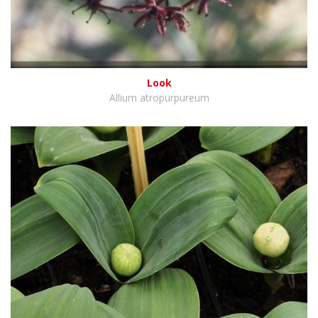
Look
Allium atropurpureum