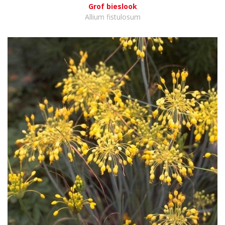
Grof bieslook
Allium fistulosum