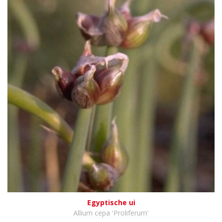
Egyptische ui
Allium cepa 'Proliferum'