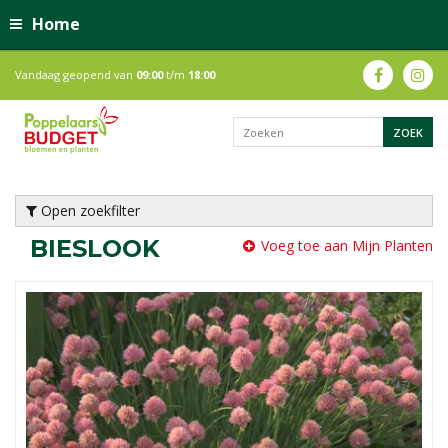
Home
Vandaag geopend van
09:00
t/m
18:00
Open zoekfilter
BIESLOOK
Voeg toe aan Mijn Planten