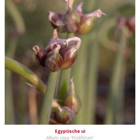
Egyptische ui
Allium cepa 'Proliferum'