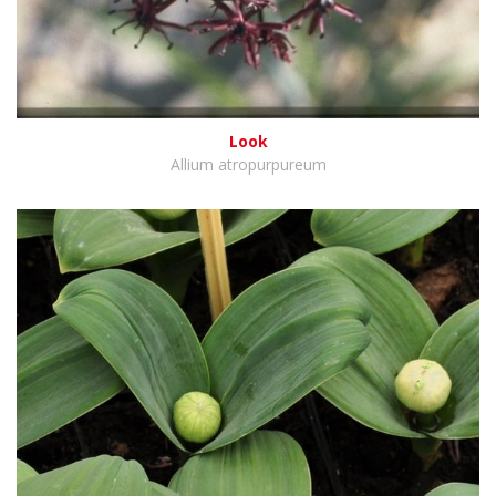
Look
Allium atropurpureum