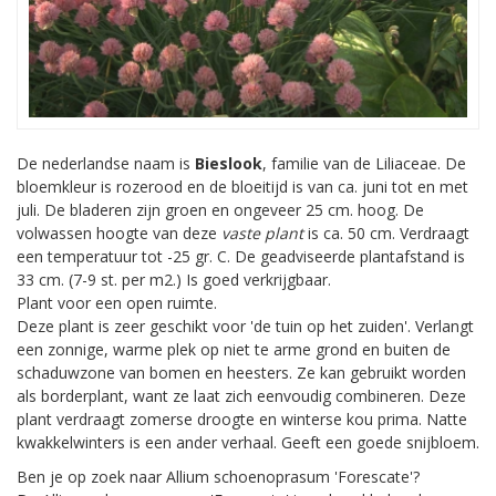
De nederlandse naam is
Bieslook
, familie van de Liliaceae. De
bloemkleur is rozerood en de bloeitijd is van ca. juni tot en met
juli. De bladeren zijn groen en ongeveer 25 cm. hoog. De
volwassen hoogte van deze
vaste plant
is ca. 50 cm. Verdraagt
een temperatuur tot -25 gr. C. De geadviseerde plantafstand is
33 cm. (7-9 st. per m2.) Is goed verkrijgbaar.
Plant voor een open ruimte.
Deze plant is zeer geschikt voor 'de tuin op het zuiden'. Verlangt
een zonnige, warme plek op niet te arme grond en buiten de
schaduwzone van bomen en heesters. Ze kan gebruikt worden
als borderplant, want ze laat zich eenvoudig combineren. Deze
plant verdraagt zomerse droogte en winterse kou prima. Natte
kwakkelwinters is een ander verhaal. Geeft een goede snijbloem.
Ben je op zoek naar Allium schoenoprasum 'Forescate'?