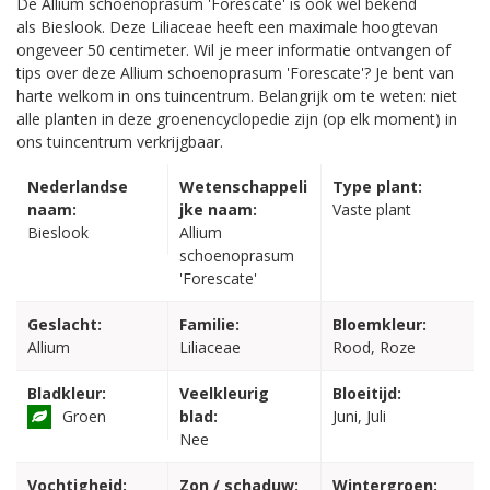
De Allium schoenoprasum 'Forescate' is ook wel bekend
als Bieslook. Deze Liliaceae heeft een maximale hoogtevan
ongeveer 50 centimeter. Wil je meer informatie ontvangen of
tips over deze Allium schoenoprasum 'Forescate'? Je bent van
harte welkom in ons tuincentrum. Belangrijk om te weten: niet
alle planten in deze groenencyclopedie zijn (op elk moment) in
ons tuincentrum verkrijgbaar.
Nederlandse
Wetenschappeli
Type plant:
naam:
jke naam:
Vaste plant
Bieslook
Allium
schoenoprasum
'Forescate'
Geslacht:
Familie:
Bloemkleur:
Allium
Liliaceae
Rood, Roze
Bladkleur:
Veelkleurig
Bloeitijd:
Groen
blad:
Juni, Juli
Nee
Vochtigheid:
Zon / schaduw:
Wintergroen: