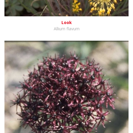
Look
Allium flavum