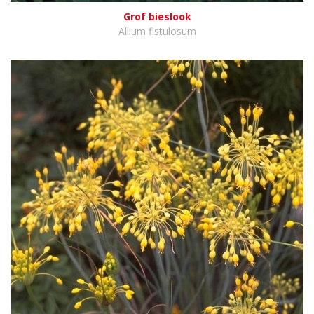
Grof bieslook
Allium fistulosum