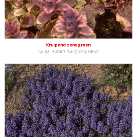
Kruipend zenegroen
Ajuga reptans 'Burgundy Glow'