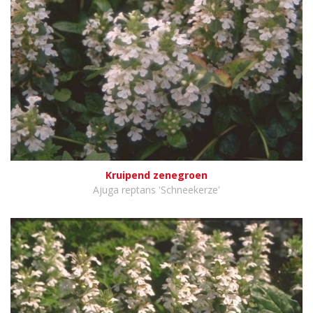
Kruipend zenegroen
Ajuga reptans 'Schneekerze'