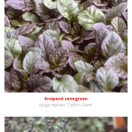
Kruipend zenegroen
Ajuga reptans 'Catlin's Giant'