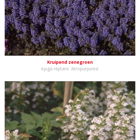
Kruipend zenegroen
Ajuga reptans 'Atropurpurea'