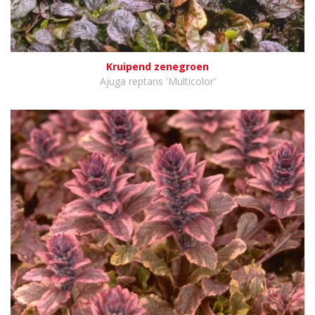
Kruipend zenegroen
Ajuga reptans 'Multicolor'