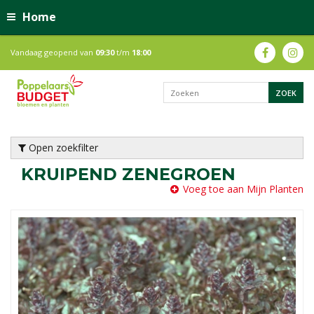
Home
Vandaag geopend van
09:30
t/m
18:00
Open zoekfilter
KRUIPEND ZENEGROEN
Voeg toe aan Mijn Planten