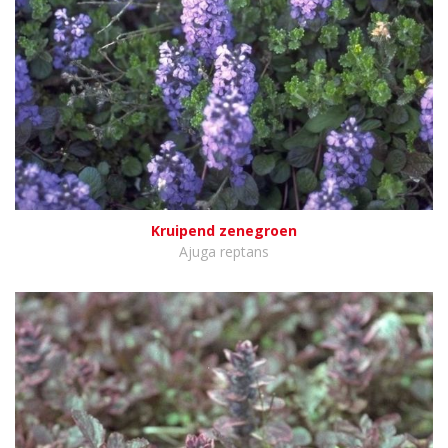
Kruipend zenegroen
Ajuga reptans