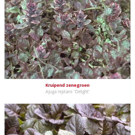
Kruipend zenegroen
Ajuga reptans 'Delight'