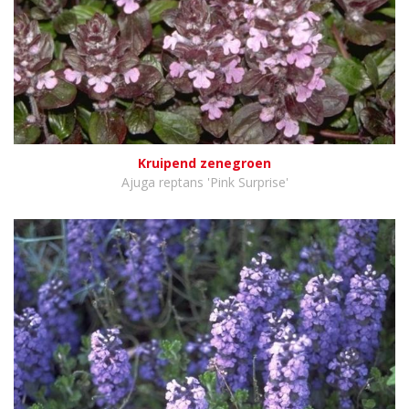
Kruipend zenegroen
Ajuga reptans 'Pink Surprise'