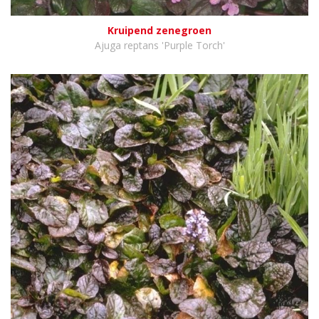
Kruipend zenegroen
Ajuga reptans 'Purple Torch'