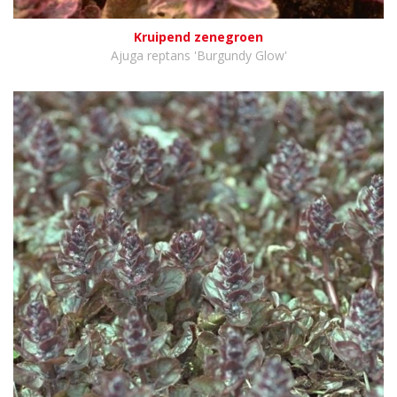
Kruipend zenegroen
Ajuga reptans 'Burgundy Glow'