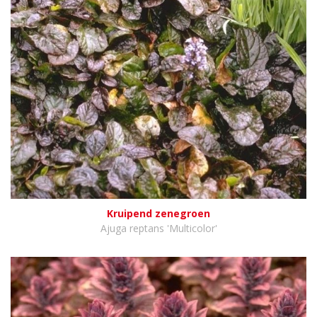
Kruipend zenegroen
Ajuga reptans 'Multicolor'