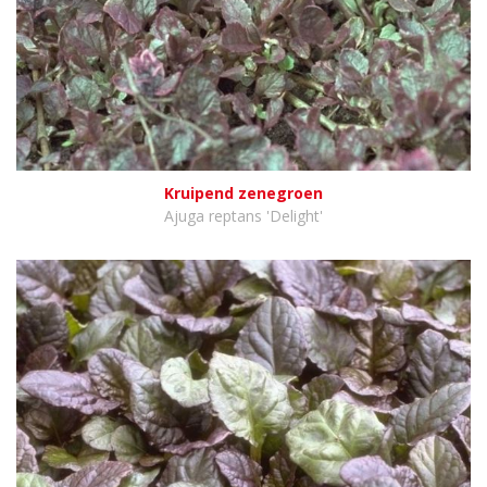
Kruipend zenegroen
Ajuga reptans 'Delight'