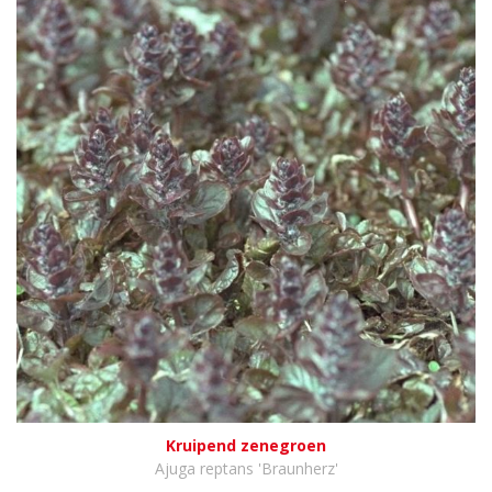
Kruipend zenegroen
Ajuga reptans 'Braunherz'