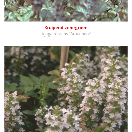
Kruipend zenegroen
Ajuga reptans 'Braunherz'