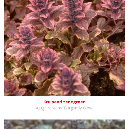
Kruipend zenegroen
Ajuga reptans 'Burgundy Glow'