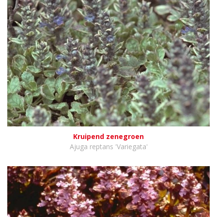
Kruipend zenegroen
Ajuga reptans 'Variegata'