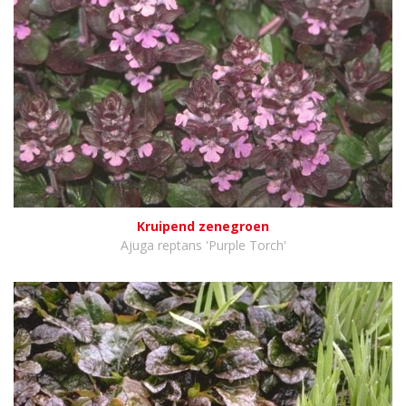
Kruipend zenegroen
Ajuga reptans 'Purple Torch'