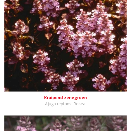
Kruipend zenegroen
Ajuga reptans 'Rosea'