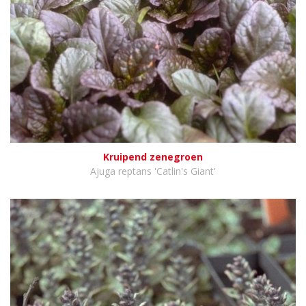
Kruipend zenegroen
Ajuga reptans 'Catlin's Giant'