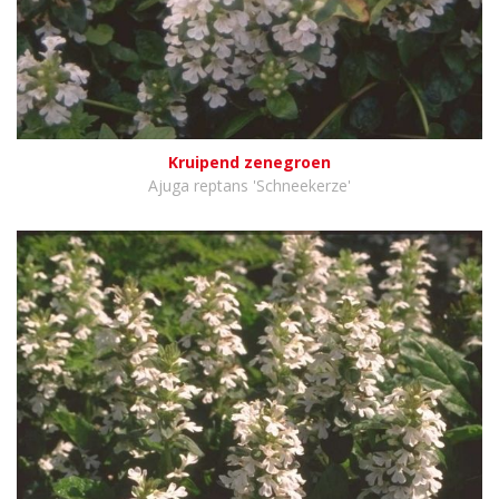
Kruipend zenegroen
Ajuga reptans 'Schneekerze'