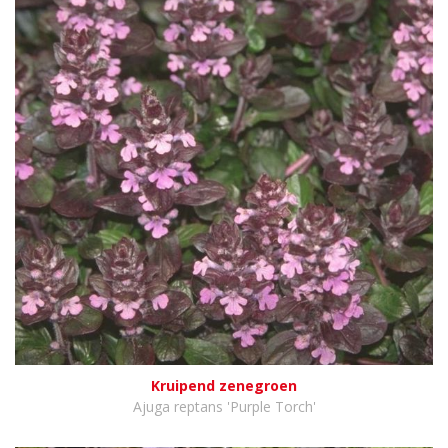
Kruipend zenegroen
Ajuga reptans 'Purple Torch'