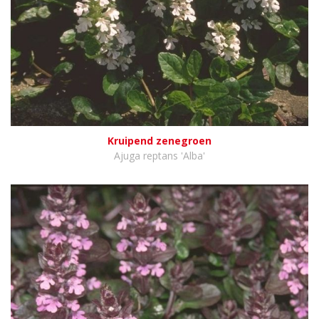
Kruipend zenegroen
Ajuga reptans 'Alba'