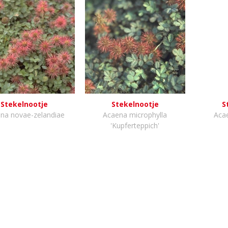
Stekelnootje
Stekelnootje
S
na novae-zelandiae
Acaena microphylla
Acae
'Kupferteppich'