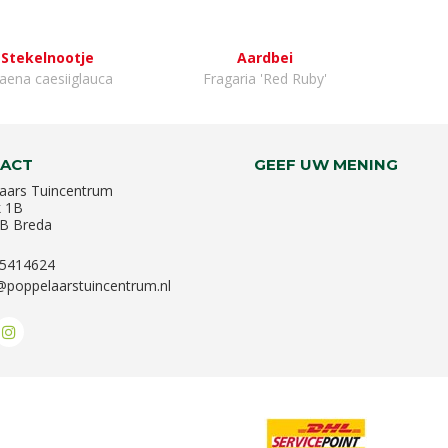
Stekelnootje
Aardbei
aena caesiiglauca
Fragaria 'Red Ruby'
ACT
GEEF UW MENING
aars Tuincentrum
k 1B
B Breda
-5414624
@poppelaarstuincentrum.nl