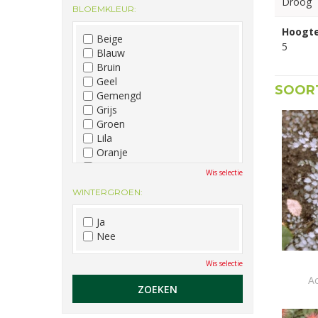
Droog
BLOEMKLEUR:
December
Hoogte
Beige
5
Blauw
Bruin
Geel
SOORT
Gemengd
Grijs
Groen
Lila
Oranje
Paars
Wis selectie
Rood
WINTERGROEN:
Roze
Wit
Ja
Zwart
Nee
Wis selectie
Ac