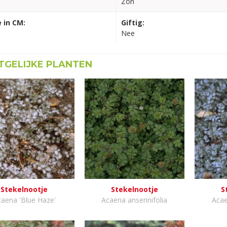
Zon
 in CM:
Giftig:
Nee
GELIJKE PLANTEN
Stekelnootje
Stekelnootje
S
aena 'Blue Haze'
Acaena anserinifolia
Aca