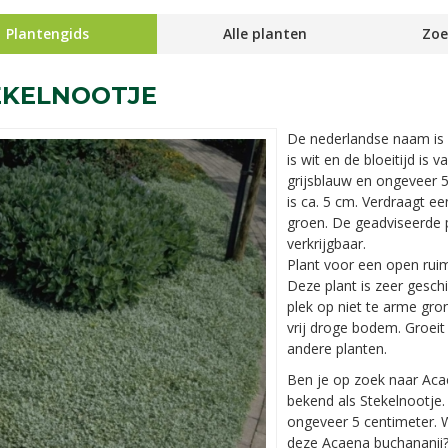
Plantengids
Alle planten
Zoe
EKELNOOTJE
De nederlandse naam is
is wit en de bloeitijd is 
grijsblauw en ongeveer
is ca. 5 cm. Verdraagt ee
groen. De geadviseerde pl
verkrijgbaar.
Plant voor een open ruim
Deze plant is zeer geschi
plek op niet te arme gr
vrij droge bodem. Groei
andere planten.
Ben je op zoek naar Aca
bekend als Stekelnootj
ongeveer 5 centimeter. W
deze Acaena buchananii?