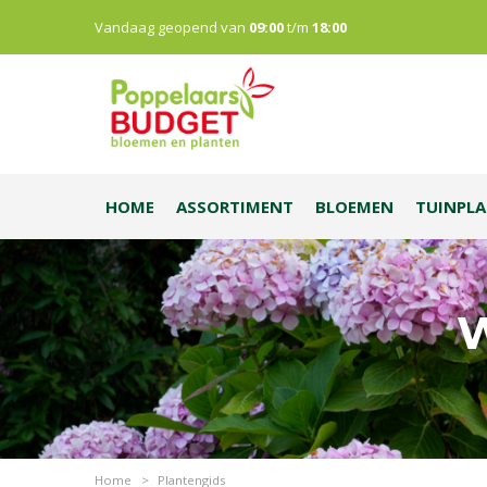
Vandaag geopend van
09:00
t/m
18:00
HOME
ASSORTIMENT
BLOEMEN
TUINPL
W
Home
>
Plantengids