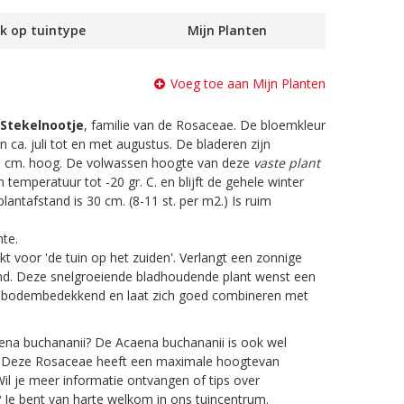
k op tuintype
Mijn Planten
Voeg toe aan Mijn Planten
Stekelnootje
, familie van de Rosaceae. De bloemkleur
van ca. juli tot en met augustus. De bladeren zijn
 5 cm. hoog. De volwassen hoogte van deze
vaste plant
n temperatuur tot -20 gr. C. en blijft de gehele winter
antafstand is 30 cm. (8-11 st. per m2.) Is ruim
te.
kt voor 'de tuin op het zuiden'. Verlangt een zonnige
ond. Deze snelgroeiende bladhoudende plant wenst een
t bodembedekkend en laat zich goed combineren met
ena buchananii? De Acaena buchananii is ook wel
e. Deze Rosaceae heeft een maximale hoogtevan
il je meer informatie ontvangen of tips over
 Je bent van harte welkom in ons tuincentrum.