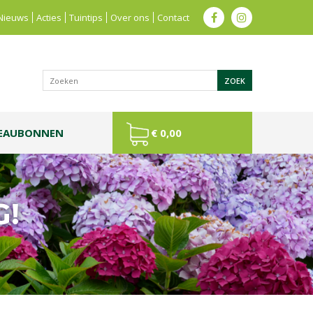
Nieuws
Acties
Tuintips
Over ons
Contact
EAUBONNEN
€ 0,00
G!