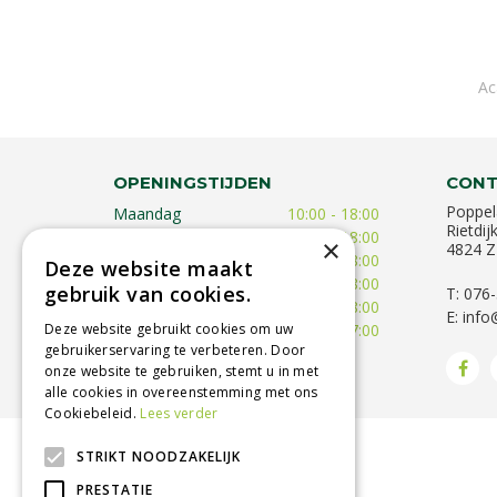
Ac
OPENINGSTIJDEN
CONT
Poppel
Maandag
10:00 - 18:00
Rietdij
Dinsdag
09:30 - 18:00
×
4824 Z
Woensdag
09:30 - 18:00
Deze website maakt
Donderdag
09:30 - 18:00
gebruik van cookies.
T: 076
Vrijdag
09:00 - 18:00
E:
info
Zaterdag
09:00 - 17:00
Deze website gebruikt cookies om uw
gebruikerservaring te verbeteren. Door
Toon alle openingstijden
onze website te gebruiken, stemt u in met
alle cookies in overeenstemming met ons
Cookiebeleid.
Lees verder
STRIKT NOODZAKELIJK
BETROUWBARE SERVICE
PRESTATIE