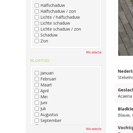
Halfschaduw
Halfschaduw / zon
Lichte / halfschaduw
Lichte schaduw
Lichte schaduw / zon
Schaduw
Zon
Wis selectie
BLOEITIJD:
Nederl
Januari
Stekeln
Februari
Maart
Geslac
April
Acaena
Mei
Juni
Juli
Bladkle
Augustus
Blauw, 
September
Oktober
Vochti
Wis selectie
November