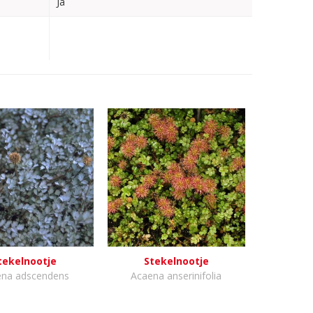
Ja
tekelnootje
Stekelnootje
ena adscendens
Acaena anserinifolia