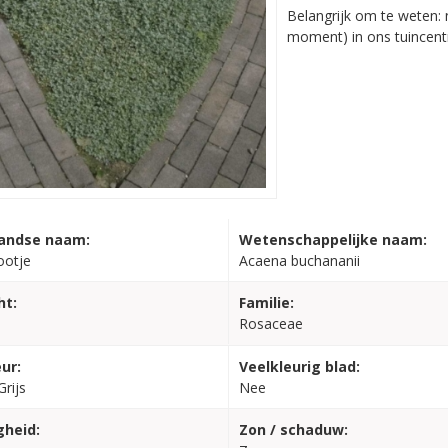
Belangrijk om te weten: n
moment) in ons tuincent
andse naam:
Wetenschappelijke naam:
ootje
Acaena buchananii
ht:
Familie:
Rosaceae
ur:
Veelkleurig blad:
Grijs
Nee
gheid:
Zon / schaduw: