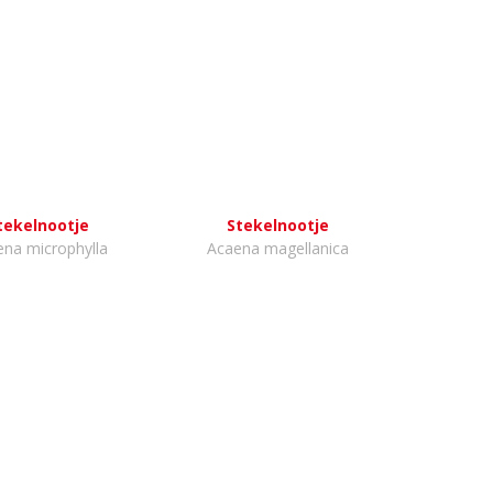
tekelnootje
Stekelnootje
na microphylla
Acaena magellanica