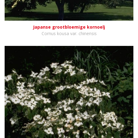
Japanse grootbloemige kornoelj
Cornus kousa var. chinensis