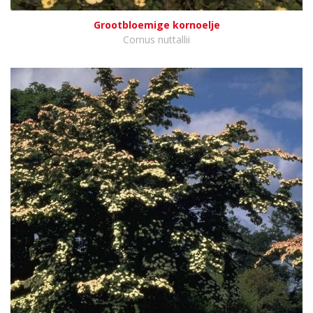
Grootbloemige kornoelje
Cornus nuttallii