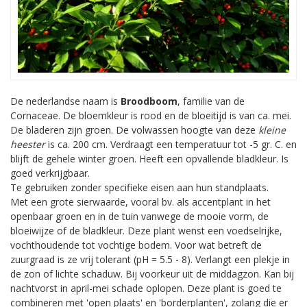
De nederlandse naam is
Broodboom
, familie van de
Cornaceae. De bloemkleur is rood en de bloeitijd is van ca. mei.
De bladeren zijn groen. De volwassen hoogte van deze
kleine
heester
is ca. 200 cm. Verdraagt een temperatuur tot -5 gr. C. en
blijft de gehele winter groen. Heeft een opvallende bladkleur. Is
goed verkrijgbaar.
Te gebruiken zonder specifieke eisen aan hun standplaats.
Met een grote sierwaarde, vooral bv. als accentplant in het
openbaar groen en in de tuin vanwege de mooie vorm, de
bloeiwijze of de bladkleur. Deze plant wenst een voedselrijke,
vochthoudende tot vochtige bodem. Voor wat betreft de
zuurgraad is ze vrij tolerant (pH = 5.5 - 8). Verlangt een plekje in
de zon of lichte schaduw. Bij voorkeur uit de middagzon. Kan bij
nachtvorst in april-mei schade oplopen. Deze plant is goed te
combineren met 'open plaats' en 'borderplanten', zolang die er