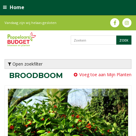
Home
Vandaag zijn wij helaas gesloten
Open zoekfilter
BROODBOOM
Voeg toe aan Mijn Planten