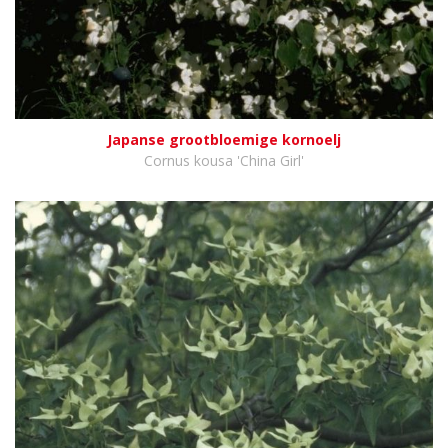
Japanse grootbloemige kornoelj
Cornus kousa 'China Girl'