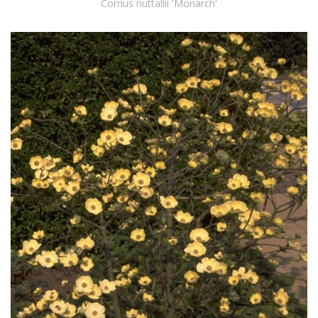
Cornus nuttallii 'Monarch'