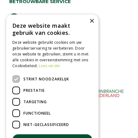
BETROUWBARE SERVICE
Lage verzendkosten
×
Deze website maakt
Vandaag besteld
gebruik van cookies.
binnen 2 dagen ophalen!
Afhalen in tuincentrum
Deze website gebruikt cookies om uw
gebruikerservaring te verbeteren. Door
Betaal veilig
onze website te gebruiken, stemt u in met
met iDeal - Wero
alle cookies in overeenstemming met ons
Cookiebeleid.
Lees verder
STRIKT NOODZAKELIJK
PRESTATIE
TARGETING
FUNCTIONEEL
NIET-GECLASSIFICEERD