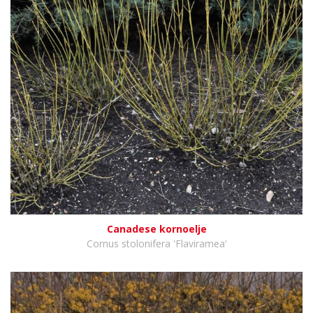
Canadese kornoelje
Cornus stolonifera 'Flaviramea'