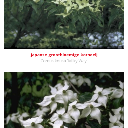
Japanse grootbloemige kornoelj
Cornus kousa 'Milky Way'